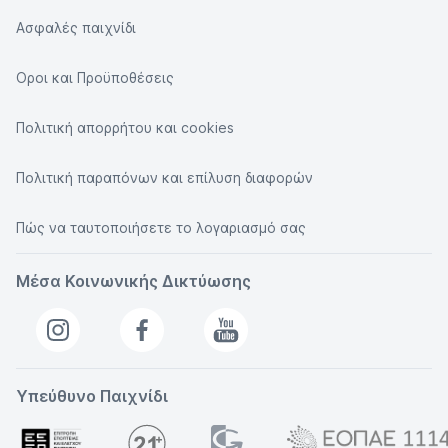
Ασφαλές παιχνίδι
Οροι και Προϋποθέσεις
Πολιτική απορρήτου και cookies
Πολιτική παραπόνων και επίλυση διαφορών
Πώς να ταυτοποιήσετε το λογαριασμό σας
Μέσα Κοινωνικής Δικτύωσης
Υπεύθυνο Παιχνίδι