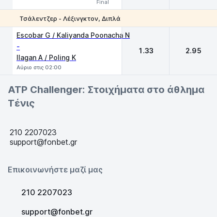
Final
Τσάλεντζερ - Λέξινγκτον, Διπλά
1
2
Escobar G / Kaliyanda Poonacha N
-
1.33
2.95
Ilagan A / Poling K
Αύριο στις 02:00
ATP Challenger: Στοιχήματα στο άθλημα
Τένις
210 2207023
support@fonbet.gr
Επικοινωνήστε μαζί μας
210 2207023
support@fonbet.gr