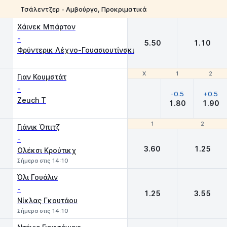
Τσάλεντζερ - Αμβούργο, Προκριματικά
1
2
Χάινεκ Μπάρτον
-
5.50
1.10
Φρύντερικ Λέχνο-Γουασιουτίνσκι
Χ
Χ
1
1
2
2
Γιαν Κουμστάτ
-
-0.5
+0.5
Zeuch T
1.80
1.90
1
1
2
2
Γιάνικ Όπιτζ
-
3.60
1.25
Ολέκσι Κρούτικχ
Σήμερα στις 14:10
Όλι Γουάλιν
-
1.25
3.55
Νίκλας Γκουτάου
Σήμερα στις 14:10