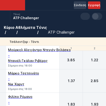
Σύνδεση
Εγγραφή
Τένις
ATP Challenger
Κύριο
Αθλήματα
Τένις
ATP Challenger
Τσάλεντζερ - Τόντι
1
1
2
2
Μούρκελ Αλεχάντρο Ντεγιέν Βελάσκο
-
3.85
1.22
Ντανιέλ Γκάλαν Ριβέρος
Σήμερα στις 16:00
Μάρκο Τσετσινάτο
-
1.37
2.85
Νικ Χαρντ
Σήμερα στις 18:00
Φιλίπο Ρόμανο
-
1.83
1.93