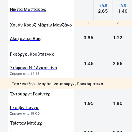
-
+8.5
-8.5
Νικίτα Μαστάκοφ
2.65
1.40
1
1
2
2
Χουάν Κρουζ Μάρτιν Μανζάνο
-
3.65
1.22
Αλεξάντερ Βάις
Γκεόργκι Κραβτσένκο
-
1.45
2.55
Στέφανο Ντ' Αγκοστίνο
Σήμερα στις 14:15
Τσάλεντζερ - Μπράουνσμπουργκ, Προκριματικά
1
2
Έντουαρντ Γουίντερ
-
1.95
1.80
Γκέιβιν Γιάνγκ
Σήμερα στις 18:00
Τρίσταν Μπόιερ
-