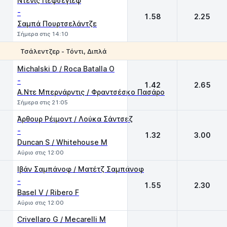
Ντένις Γιεφσέγιεφ
-
1.58
2.25
Σαμπά Πουρτσελάντζε
Σήμερα στις 14:10
Τσάλεντζερ - Τόντι, Διπλά
1
2
Michalski D / Roca Batalla O
-
1.42
2.65
Α.Ντε Μπερνάρντις / Φραντσέσκο Πασάρο
Σήμερα στις 21:05
Άρθουρ Ρέιμοντ / Λούκα Σάντσεζ
-
1.32
3.00
Duncan S / Whitehouse M
Αύριο στις 12:00
Ιβάν Σαμπάνοφ / Ματέτζ Σαμπάνοφ
-
1.55
2.30
Basel V / Ribero F
Αύριο στις 12:00
Crivellaro G / Mecarelli M