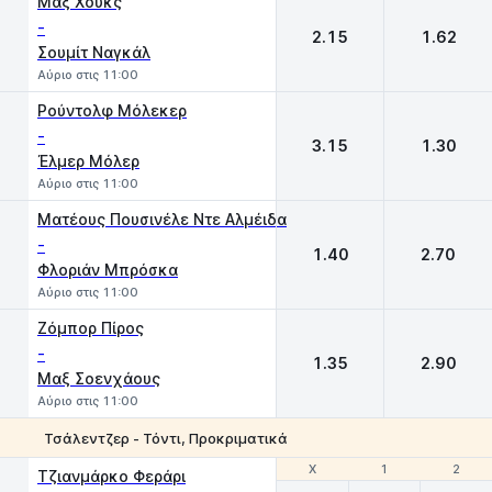
Μαξ Χουκς
-
2.15
1.62
Σουμίτ Ναγκάλ
Αύριο στις 11:00
Ρούντολφ Μόλεκερ
-
3.15
1.30
Έλμερ Μόλερ
Αύριο στις 11:00
Ματέους Πουσινέλε Ντε Αλμέιδα
-
1.40
2.70
Φλοριάν Μπρόσκα
Αύριο στις 11:00
Ζόμπορ Πίρος
-
1.35
2.90
Μαξ Σοενχάους
Αύριο στις 11:00
Τσάλεντζερ - Τόντι, Προκριματικά
Χ
Χ
1
1
2
2
Τζιανμάρκο Φεράρι