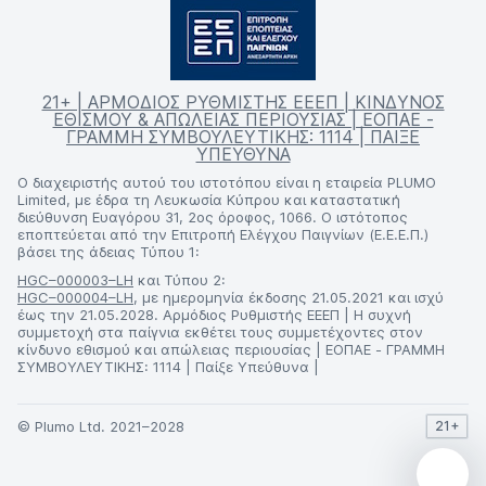
21+ | ΑΡΜΟΔΙΟΣ ΡΥΘΜΙΣΤΗΣ ΕΕΕΠ | ΚΙΝΔΥΝΟΣ
ΕΘΙΣΜΟΥ & ΑΠΩΛΕΙΑΣ ΠΕΡΙΟΥΣΙΑΣ | ΕΟΠΑΕ -
ΓΡΑΜΜΗ ΣΥΜΒΟΥΛΕΥΤΙΚΗΣ: 1114 | ΠΑΙΞΕ
ΥΠΕΥΘΥΝΑ
Ο διαχειριστής αυτού του ιστοτόπου είναι η εταιρεία PLUMO
Limited, με έδρα τη Λευκωσία Κύπρου και καταστατική
διεύθυνση Ευαγόρου 31, 2ος όροφος, 1066. Ο ιστότοπος
εποπτεύεται από την Επιτροπή Ελέγχου Παιγνίων (Ε.Ε.Ε.Π.)
βάσει της άδειας Τύπου 1:
HGC–000003–LH
και Τύπου 2:
HGC–000004–LH
, με ημερομηνία έκδοσης 21.05.2021 και ισχύ
έως την 21.05.2028. Αρμόδιος Ρυθμιστής ΕΕΕΠ | Η συχνή
συμμετοχή στα παίγνια εκθέτει τους συμμετέχοντες στον
κίνδυνο εθισμού και απώλειας περιουσίας | ΕΟΠΑΕ - ΓΡΑΜΜΗ
ΣΥΜΒΟΥΛΕΥΤΙΚΗΣ: 1114 | Παίξε Υπεύθυνα |
© Plumo Ltd. 2021–2028
21+