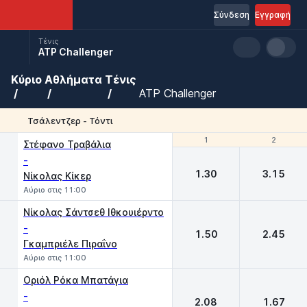
Σύνδεση
Εγγραφή
Τένις
ATP Challenger
Κύριο
Αθλήματα
Τένις
ATP Challenger
Τσάλεντζερ - Τόντι
1
1
2
2
Στέφανο Τραβάλια
-
1.30
3.15
Νίκολας Κίκερ
Αύριο στις 11:00
Νίκολας Σάντσεθ Ιθκουιέρντο
-
1.50
2.45
Γκαμπριέλε Πιραΐνο
Αύριο στις 11:00
Οριόλ Ρόκα Μπατάγια
-
2.08
1.67