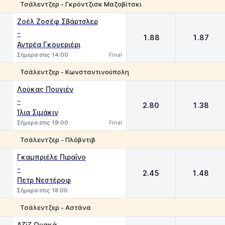
Τσάλεντζερ - Γκρόντζισκ Μαζοβίτσκι
1
2
Ζοέλ Ζοσέφ Σβάρτσλερ
-
1.88
1.87
Αντρέα Γκουεριέρι
Σήμερα στις 14:00
Final
Τσάλεντζερ - Κωνσταντινούπολη
1
2
Λούκας Πουγιέν
-
2.80
1.38
Ίλια Σιμάκιν
Σήμερα στις 19:00
Final
Τσάλεντζερ - Πλόβντιβ
1
2
Γκαμπριέλε Πιραΐνο
-
2.45
1.48
Πετρ Νεστέροφ
Σήμερα στις 18:00
Τσάλεντζερ - Αστάνα
1
2
Αζίζ Ουακά