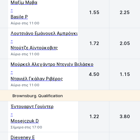
Μαξίμ Μρβα
-
1.55
2.25
Basile P
Αύριο στις 11:00
Λουτσιάνο Εμάνουελ Αμπρόγκι
-
1.72
2.05
Ντούτζε Αϊντούκοβιτς
Αύριο στις 11:00
Μούρκελ Αλεχάντρο Ντεγιέν Βελάσκο
-
4.50
1.15
Ντανιέλ Γκάλαν Ριβέρος
Αύριο στις 11:00
Brownsburg. Qualification
1
2
Έντουαρντ Γουίντερ
-
1.22
3.80
Mosejczuk D
Σήμερα στις 17:00
Dieveney E