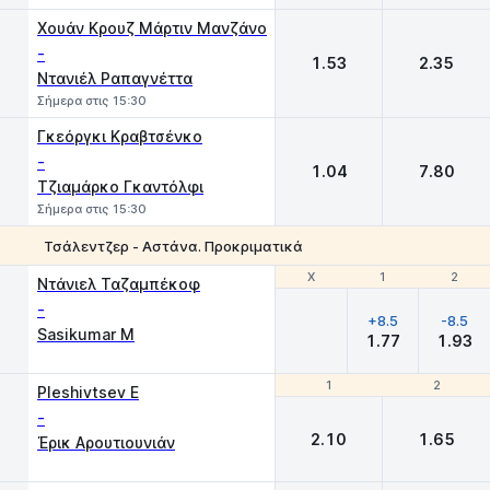
Χουάν Κρουζ Μάρτιν Μανζάνο
-
1.53
2.35
Ντανιέλ Ραπαγνέττα
Σήμερα στις 15:30
Γκεόργκι Κραβτσένκο
-
1.04
7.80
Τζιαμάρκο Γκαντόλφι
Σήμερα στις 15:30
Τσάλεντζερ - Αστάνα. Προκριματικά
Χ
Χ
1
1
2
2
Ντάνιελ Ταζαμπέκοφ
-
+8.5
-8.5
Sasikumar M
1.77
1.93
1
1
2
2
Pleshivtsev E
-
2.10
1.65
Έρικ Αρουτιουνιάν