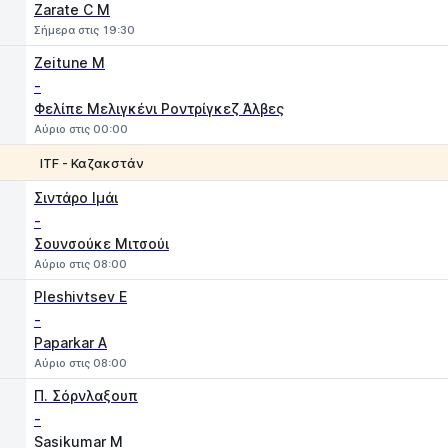
Zarate C M
Σήμερα στις 19:30
Zeitune M
-
Φελίπε Μελιγκένι Ροντρίγκεζ Άλβες
Αύριο στις 00:00
ITF - Καζακστάν
1
2
Σιντάρο Ιμάι
-
Σουνσούκε Μιτσούι
Αύριο στις 08:00
Pleshivtsev E
-
Paparkar A
Αύριο στις 08:00
Π. Σόρνλαξουπ
-
Sasikumar M