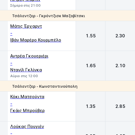
Σήμερα στις 21:00
Τσάλεντζερ - Γκρόντζισκ Μαζοβίτσκι
1
2
Μάτις Έρχαρντ
-
1.55
2.30
Ιβάν Μαρέρο Κουρμπέλο
Αντρέα Γκουεριέρι
-
1.65
2.10
Ντανίλ Γκλίνκα
Αύριο στις 12:00
Τσάλεντζερ - Κωνσταντινούπολη
1
2
Κόκι Ματσούντα
-
1.35
2.85
Γκάις Μπρούβερ
Λούκας Πουγιέν
-