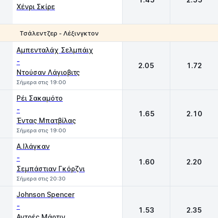
Χένρι Σκίρε
Τσάλεντζερ - Λέξινγκτον
1
2
Αμπενταλάχ Σελμπάιχ
-
2.05
1.72
Ντούσαν Λάγιοβιτς
Σήμερα στις 19:00
Ρέι Σακαμότο
-
1.65
2.10
Έντας Μπατβίλας
Σήμερα στις 19:00
Α.Ιλάγκαν
-
1.60
2.20
Σεμπάστιαν Γκόρζνι
Σήμερα στις 20:30
Johnson Spencer
-
1.53
2.35
Αντρές Μάρτιν