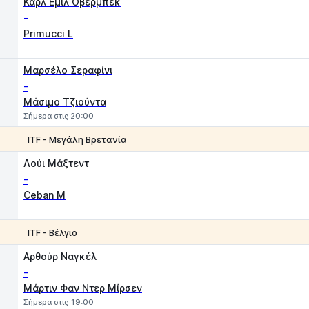
Καρλ Εμίλ Οβερμπέκ
-
Primucci L
Μαρσέλο Σεραφίνι
-
Μάσιμο Τζιούντα
Σήμερα στις 20:00
ITF - Μεγάλη Βρετανία
1
2
Λούι Μάξτεντ
-
Ceban M
ITF - Βέλγιο
1
2
Αρθούρ Ναγκέλ
-
Μάρτιν Φαν Ντερ Μίρσεν
Σήμερα στις 19:00