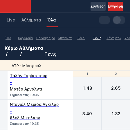
Σύνδεση
Εγγραφή
Live
Aθλήματα
Όλα
Όλα
Κορυφαία
Ποδόσφαιρο
Μπάσκετ
Βόλεϊ
Τένις
Χάντμπολ
Υδα
Κύριο
Αθλήματα
Τένις
ATP - Μόντρεαλ
1
1
2
2
Ταλόν Γκρίκσπουρ
-
1.48
2.65
Ματέο Αρνάλντι
Σήμερα στις 19:35
Ντανιέλ Μερίδα Αγκιλάρ
-
3.40
1.32
Άλεξ Μίκελσεν
Σήμερα στις 19:35