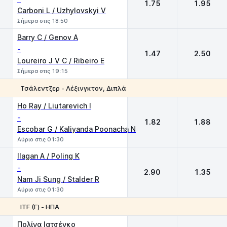
1.75
1.95
Carboni L / Uzhylovskyi V
Σήμερα στις 18:50
Barry C / Genov A
-
1.47
2.50
Loureiro J V C / Ribeiro E
Σήμερα στις 19:15
Τσάλεντζερ - Λέξινγκτον, Διπλά
1
2
Ho Ray / Liutarevich I
-
1.82
1.88
Escobar G / Kaliyanda Poonacha N
Αύριο στις 01:30
Ilagan A / Poling K
-
2.90
1.35
Nam Ji Sung / Stalder R
Αύριο στις 01:30
ITF (Γ) - ΗΠΑ
1
2
Πολίνα Ιατσένκο