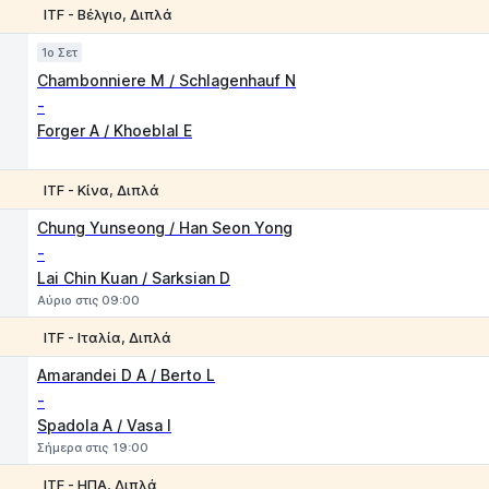
ITF - Βέλγιο, Διπλά
Παιχνίδι
1
2
1o Σετ
Chambonniere M / Schlagenhauf N
-
Forger A / Khoeblal E
ITF - Κίνα, Διπλά
1
2
Chung Yunseong / Han Seon Yong
-
Lai Chin Kuan / Sarksian D
Αύριο στις 09:00
ITF - Ιταλία, Διπλά
1
2
Amarandei D A / Berto L
-
Spadola A / Vasa I
Σήμερα στις 19:00
ITF - ΗΠΑ, Διπλά