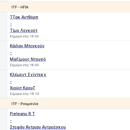
ITF - ΗΠΑ
1
2
Τζακ Αντθόρπ
-
Τίμο Λεγκούτ
Σήμερα στις 18:30
Κάιλαν Μπιγκούν
-
Μαξίμους Ντουσό
Σήμερα στις 18:30
Κλέμεντ Σχίντεκχ
-
Χιούιτ Κρουζ
Σήμερα στις 19:10
ITF - Ρουμανία
1
2
Pieleanu R T
-
Στεφάν Άντριαν Αντρεέσκου