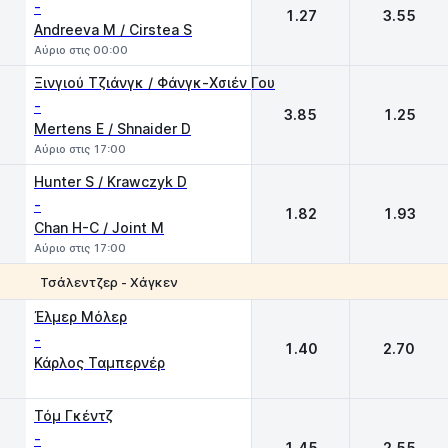
-
1.27
3.55
Andreeva M / Cirstea S
Αύριο στις 00:00
Ξινγιού Τζιάνγκ / Φάνγκ-Χσιέν Γου
-
3.85
1.25
Mertens E / Shnaider D
Αύριο στις 17:00
Hunter S / Krawczyk D
-
1.82
1.93
Chan H-C / Joint M
Αύριο στις 17:00
Τσάλεντζερ - Χάγκεν
1
2
Έλμερ Μόλερ
-
1.40
2.70
Κάρλος Ταμπερνέρ
Τόμ Γκέντζ
-
1.45
2.55