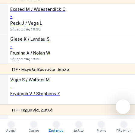
1
2
Exsted M / Woestendick C
-
Peck J / Vega L
Σήμερα στις 19:30
Giese K / Landau S
-
Frusina A / Nolan W
Σήμερα στις 19:30
ITF - Μεγάλη Βρετανία, Διπλά
1
2
Vujic S / Walters M
-
Frydrych V / Stephens Z
ITF - Γερμανία, Διπλά
1
2
Branchetti G / Ilic J
-
Αρχική
Casino
Στοίχημα
Δελτίο
Promo
Πλοήγηση
Barbic A / Hopfe F
Αρχική
Casino
Στοίχημα
Δελτίο
Promo
Πλοήγηση