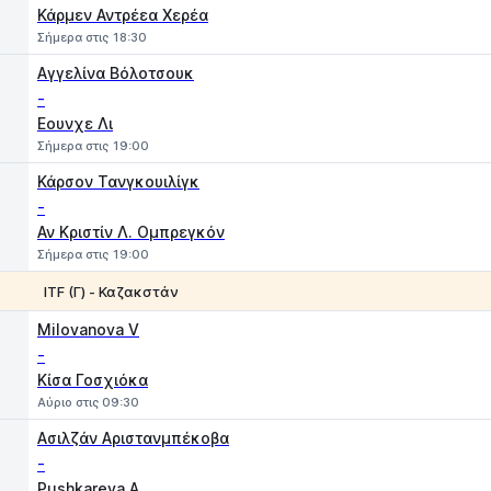
Κάρμεν Αντρέεα Χερέα
Σήμερα στις 18:30
Αγγελίνα Βόλοτσουκ
-
Εουνχε Λι
Σήμερα στις 19:00
Κάρσον Τανγκουιλίγκ
-
Αν Κριστίν Λ. Ομπρεγκόν
Σήμερα στις 19:00
ITF (Γ) - Καζακστάν
1
2
Milovanova V
-
Κίσα Γοσχιόκα
Αύριο στις 09:30
Ασιλζάν Αριστανμπέκοβα
-
Pushkareva A