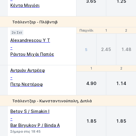
3.65
1.25
Κέντα Μιγιόσι
Τσάλεντζερ - Πλόβντιβ
Παιχνίδι
Παιχνίδι
1
1
2
2
2o Σετ
Alexandrescou Y T
-
2.45
1.48
5
Ράντου Μιχάι Παπόε
1
1
2
2
Αντριάν Αντρέεφ
-
4.90
1.14
Πετρ Νεστέροφ
Τσάλεντζερ - Κωνσταντινούπολη, Διπλά
1
2
Betov S / Simakin I
-
1.85
1.85
Bar Biryukov P / Binda A
Σήμερα στις 18:45