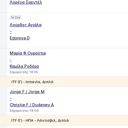
Λορένα Σαεντέλ
Παιχνίδι
1
2
1o Σετ
Λούρδες Αγιάλα
-
Egorova D
1
2
Μαρία Φ.Ουρούτια
-
Καμίλα Ροδέρο
Σήμερα στις 18:35
ITF (Γ) - Ισπανία, Διπλά
1
2
Jorge F / Jorge M
-
Christie F / Dudeney A
Σήμερα στις 19:00
ITF (Γ) - ΗΠΑ - Λάντισβιλ, Διπλά