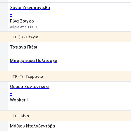
Σόνια Ζιενμπάγιεβα
-
Ρίνα Σάιγκο
Αύριο στις 11:00
ITF (Γ) - Βέλγιο
1
2
Τατιάνα Πιέρι
-
Μπάρμπαρα Παλίτσοβα
ITF (Γ) - Γερμανία
1
2
Ορόρα Ζαντεντέσκι
-
Wobker I
ITF - Κίνα
1
2
Μάθιου Ντελαβεντόβα