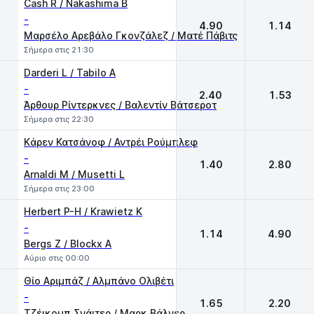
Cash R / Nakashima B
-
4.90
1.14
Μαρσέλο Αρεβάλο Γκονζάλεζ / Ματέ Πάβιτς
Σήμερα στις 21:30
Darderi L / Tabilo A
-
2.40
1.53
Άρθουρ Ρίντερκνες / Βαλεντίν Βάτσεροτ
Σήμερα στις 22:30
Kάρεν Κατσάνοφ / Αντρέι Ρούμπλεφ
-
1.40
2.80
Arnaldi M / Musetti L
Σήμερα στις 23:00
Herbert P-H / Krawietz K
-
1.14
4.90
Bergs Z / Blockx A
Αύριο στις 00:00
Θίο Αριμπάζ / Αλμπάνο Ολιβέτι
-
1.65
2.20
Τζέικομπ Σνάιτερ / Μαρκ Βάλνερ