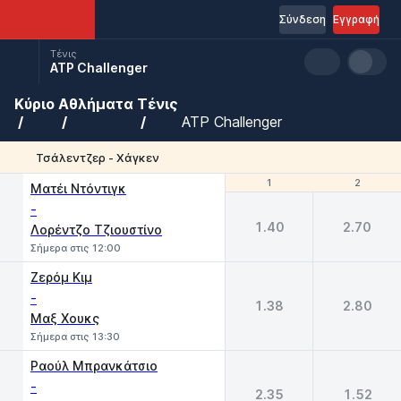
Σύνδεση
Εγγραφή
Τένις
ATP Challenger
Κύριο
Αθλήματα
Τένις
ATP Challenger
Τσάλεντζερ - Χάγκεν
1
1
2
2
Ματέι Ντόντιγκ
-
1.40
2.70
Λορέντζο Τζιουστίνο
Σήμερα στις 12:00
Ζερόμ Κιμ
-
1.38
2.80
Μαξ Χουκς
Σήμερα στις 13:30
Ραούλ Μπρανκάτσιο
-
2.35
1.52