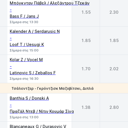
Μπόγκνταν Πάβελ / Αλεξάντρου Τζεκάν
-
1.55
2.30
Bass F / Jans J
Σήμερα στις 13:30
Kalender A / Serdarusic N
-
1.85
1.85
Loof T / Uesugi K
Σήμερα στις 15:00
Kolar Z / Vocel M
-
1.70
2.02
Latinovic S / Zeballos F
Σήμερα στις 16:30
Τσάλεντζερ - Γκρόντζισκ Μαζοβίτσκι, Διπλά
1
2
Banthia S / Donski A
-
1.38
2.80
Πραζάλ Ντεβ / Νίτιν Κουμάρ Σίνα
Σήμερα στις 13:00
Blancaneaux G / Durasovic V