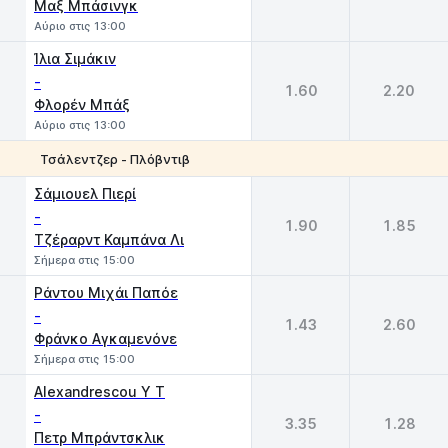
Μαξ Μπάσινγκ
Αύριο στις 13:00
Ίλια Σιμάκιν
-
1.60
2.20
Φλορέν Μπάξ
Αύριο στις 13:00
Τσάλεντζερ - Πλόβντιβ
1
2
Σάμιουελ Πιερί
-
1.90
1.85
Τζέραρντ Καμπάνα Λι
Σήμερα στις 15:00
Ράντου Μιχάι Παπόε
-
1.43
2.60
Φράνκο Αγκαμενόνε
Σήμερα στις 15:00
Alexandrescou Y T
-
3.35
1.28
Πετρ Μπράντσκλικ