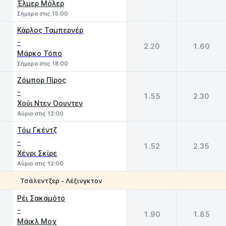
Έλμερ Μόλερ
Σήμερα στις 15:00
Κάρλος Ταμπερνέρ
-
2.20
1.60
Μάρκο Τόπο
Σήμερα στις 18:00
Ζόμπορ Πίρος
-
1.55
2.30
Χούι Ντεν Όουντεν
Αύριο στις 12:00
Τόμ Γκέντζ
-
1.52
2.35
Χένρι Σκίρε
Αύριο στις 12:00
Τσάλεντζερ - Λέξινγκτον
1
2
Ρέι Σακαμότο
-
1.90
1.85
Mάικλ Μοχ