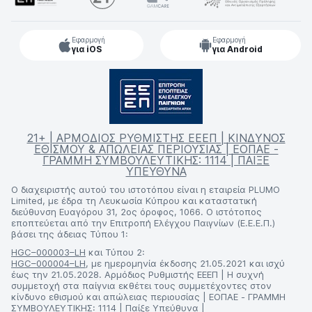
Εφαρμογή
Εφαρμογή
για iOS
για Android
21+ | ΑΡΜΟΔΙΟΣ ΡΥΘΜΙΣΤΗΣ ΕΕΕΠ | ΚΙΝΔΥΝΟΣ
ΕΘΙΣΜΟΥ & ΑΠΩΛΕΙΑΣ ΠΕΡΙΟΥΣΙΑΣ | ΕΟΠΑΕ -
ΓΡΑΜΜΗ ΣΥΜΒΟΥΛΕΥΤΙΚΗΣ: 1114 | ΠΑΙΞΕ
ΥΠΕΥΘΥΝΑ
Ο διαχειριστής αυτού του ιστοτόπου είναι η εταιρεία PLUMO
Limited, με έδρα τη Λευκωσία Κύπρου και καταστατική
διεύθυνση Ευαγόρου 31, 2ος όροφος, 1066. Ο ιστότοπος
εποπτεύεται από την Επιτροπή Ελέγχου Παιγνίων (Ε.Ε.Ε.Π.)
βάσει της άδειας Τύπου 1:
HGC–000003–LH
και Τύπου 2:
HGC–000004–LH
, με ημερομηνία έκδοσης 21.05.2021 και ισχύ
έως την 21.05.2028. Αρμόδιος Ρυθμιστής ΕΕΕΠ | Η συχνή
συμμετοχή στα παίγνια εκθέτει τους συμμετέχοντες στον
κίνδυνο εθισμού και απώλειας περιουσίας | ΕΟΠΑΕ - ΓΡΑΜΜΗ
ΣΥΜΒΟΥΛΕΥΤΙΚΗΣ: 1114 | Παίξε Υπεύθυνα |