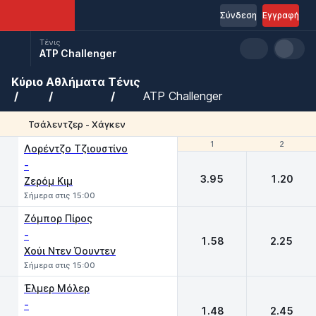
Σύνδεση
Εγγραφή
Τένις
ATP Challenger
Κύριο
Αθλήματα
Τένις
ATP Challenger
Τσάλεντζερ - Χάγκεν
1
1
2
2
Λορέντζο Τζιουστίνο
-
3.95
1.20
Ζερόμ Κιμ
Σήμερα στις 15:00
Ζόμπορ Πίρος
-
1.58
2.25
Χούι Ντεν Όουντεν
Σήμερα στις 15:00
Έλμερ Μόλερ
-
1.48
2.45