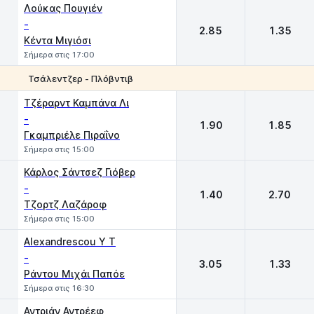
Λούκας Πουγιέν
-
2.85
1.35
Κέντα Μιγιόσι
Σήμερα στις 17:00
Τσάλεντζερ - Πλόβντιβ
1
2
Τζέραρντ Καμπάνα Λι
-
1.90
1.85
Γκαμπριέλε Πιραΐνο
Σήμερα στις 15:00
Κάρλος Σάντσεζ Γιόβερ
-
1.40
2.70
Τζορτζ Λαζάροφ
Σήμερα στις 15:00
Alexandrescou Y T
-
3.05
1.33
Ράντου Μιχάι Παπόε
Σήμερα στις 16:30
Αντριάν Αντρέεφ