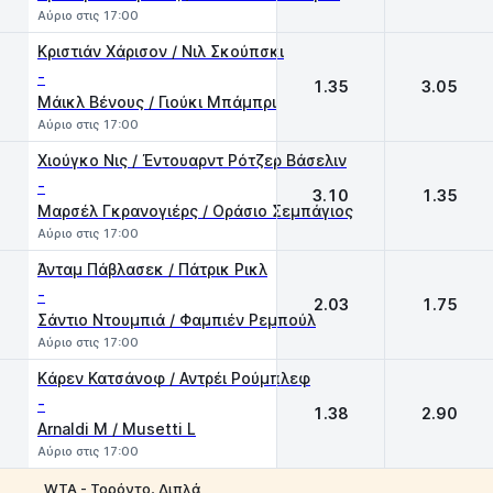
Αύριο στις 17:00
Κριστιάν Χάρισον / Νιλ Σκούπσκι
-
1.35
3.05
Μάικλ Βένους / Γιούκι Μπάμπρι
Αύριο στις 17:00
Χιούγκο Νις / Έντουαρντ Ρότζερ Βάσελιν
-
3.10
1.35
Mαρσέλ Γκρανογιέρς / Οράσιο Σεμπάγιος
Αύριο στις 17:00
Άνταμ Πάβλασεκ / Πάτρικ Ρικλ
-
2.03
1.75
Σάντιο Ντουμπιά / Φαμπιέν Ρεμπούλ
Αύριο στις 17:00
Kάρεν Κατσάνοφ / Αντρέι Ρούμπλεφ
-
1.38
2.90
Arnaldi M / Musetti L
Αύριο στις 17:00
WTA - Τορόντο, Διπλά