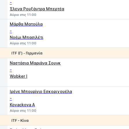
-
Έλενα Ρουξάντρα Μπερτέα
Αύριο στις 11:00
Μάρθα Ματούλα
-
Νοέμι Μπασιλέτι
Αύριο στις 11:00
ITF (Γ) - Γερμανία
1
2
Ναστάσια Μαριάνα Σουνκ
-
Wobker I
Ιρένε Μπουρίγιο Εσκοριχουέλα
-
Kovackova A
Αύριο στις 11:00
ITF - Κίνα
1
2