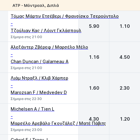
ATP - Μόντρεαλ, Διπλά
1
2
Τόμας Μάρτιν Ετσέβερι / Φρανσίσκο Τσερούντολο
-
5.90
1.10
Τζούλιαν Κας / Λόιντ Γκλάσπουλ
Σήμερα στις 21:00
Αλεξάντερ Ζβέρεφ / Mαρσέλο Mέλο
-
1.16
4.50
Chan Duncan / Galarneau A
Σήμερα στις 21:00
Λιάμ Ντραξλ / Κλιβ Χάρπερ
-
1.60
2.30
Marozsan F / Medvedev D
Σήμερα στις 22:30
Michelsen A / Tien L
-
4.30
1.20
Μαρσέλο Αρεβάλο Γκονζάλεζ / Ματέ Πάβιτς
Σήμερα στις 23:00
Cabral F / Tracy J