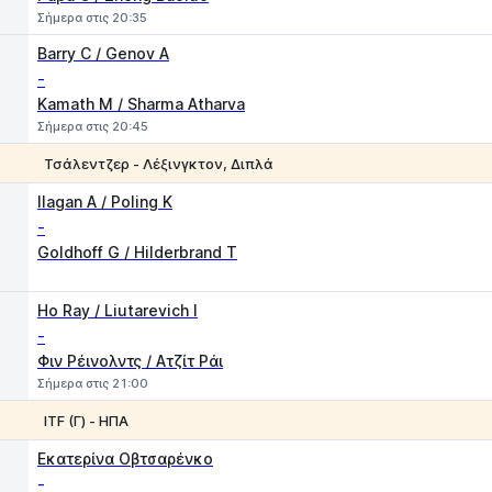
Σήμερα στις 20:35
Barry C / Genov A
-
Kamath M / Sharma Atharva
Σήμερα στις 20:45
Τσάλεντζερ - Λέξινγκτον, Διπλά
1
2
Ilagan A / Poling K
-
Goldhoff G / Hilderbrand T
Ho Ray / Liutarevich I
-
Φιν Ρέινολντς / Ατζίτ Ράι
Σήμερα στις 21:00
ITF (Γ) - ΗΠΑ
1
2
Εκατερίνα Οβτσαρένκο
-