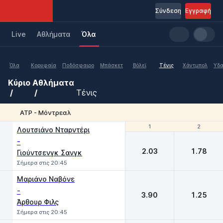
Σύνδεση
Εγγραφή
Live
Aθλήματα
Όλα
Όλα
Κορυφαία
Ποδόσφαιρο
Μπάσκετ
Βόλεϊ
Τένις
Χάντμπολ
Υδα
Κύριο
Αθλήματα
Τένις
ATP - Μόντρεαλ
1
1
2
2
Λουτσιάνο Νταρντέρι
-
2.03
1.78
Γιούντσενγκ Σανγκ
Σήμερα στις 20:45
Μαριάνο Ναβόνε
-
3.90
1.25
Άρθουρ Φιλς
Σήμερα στις 20:45