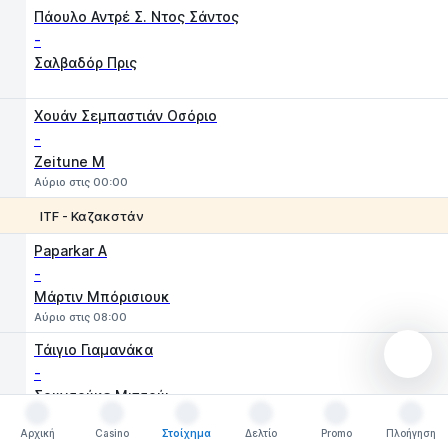
1
2
Πάουλο Αντρέ Σ. Ντος Σάντος
-
Σαλβαδόρ Πρις
Χουάν Σεμπαστιάν Οσόριο
-
Zeitune M
Αύριο στις 00:00
ITF - Καζακστάν
1
2
Paparkar A
-
Μάρτιν Μπόρισιουκ
Αύριο στις 08:00
Τάιγιο Γιαμανάκα
-
Σουνσούκε Μιτσούι
Αύριο στις 08:00
Αρχική
Casino
Στοίχημα
Δελτίο
Promo
Πλοήγηση
Αρχική
Casino
Στοίχημα
Δελτίο
Promo
Πλοήγηση