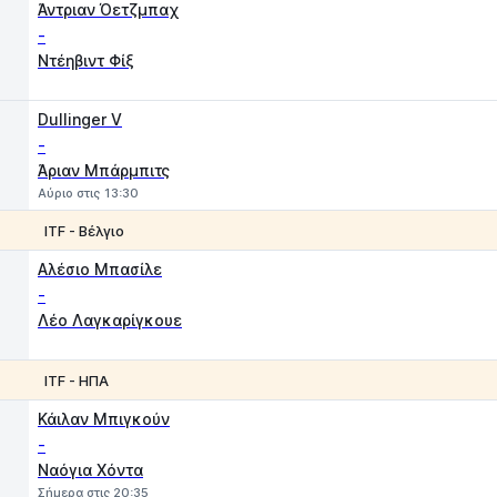
1
2
Άντριαν Όετζμπαχ
-
Ντέηβιντ Φίξ
Dullinger V
-
Άριαν Μπάρμπιτς
Αύριο στις 13:30
ITF - Βέλγιο
1
2
Αλέσιο Μπασίλε
-
Λέο Λαγκαρίγκουε
ITF - ΗΠΑ
1
2
Κάιλαν Μπιγκούν
-
Ναόγια Χόντα
Σήμερα στις 20:35