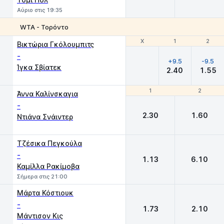
Αύριο στις 19:35
WTA - Τορόντο
Χ
Χ
1
1
2
2
Βικτώρια Γκόλουμπιτς
-
+9.5
-9.5
Ίγκα Σβίατεκ
2.40
1.55
1
1
2
2
Άννα Καλίνσκαγια
-
2.30
1.60
Ντιάνα Σνάιντερ
Τζέσικα Πεγκούλα
-
1.13
6.10
Καμίλλα Ρακίμοβα
Σήμερα στις 21:00
Μάρτα Κόστιουκ
-
1.73
2.10
Μάντισον Κις