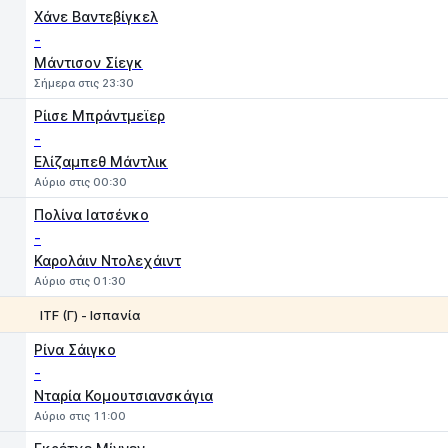
Χάνε Βαντεβίγκελ
-
Μάντισον Σίεγκ
Σήμερα στις 23:30
Ρίισε Μπράντμεϊερ
-
Ελίζαμπεθ Μάντλικ
Αύριο στις 00:30
Πολίνα Ιατσένκο
-
Καρολάιν Ντολεχάιντ
Αύριο στις 01:30
ITF (Γ) - Ισπανία
1
2
Ρίνα Σάιγκο
-
Νταρία Κομουτσιανσκάγια
Αύριο στις 11:00