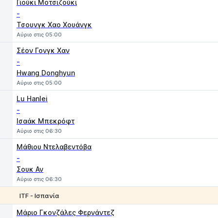
Γιούκι Μοτσιζούκι
-
Τσουνγκ Χαο Χουάνγκ
Αύριο στις 05:00
Σέον Γονγκ Χαν
-
Hwang Donghyun
Αύριο στις 05:00
Lu Hanlei
-
Ισαάκ Μπεκρόφτ
Αύριο στις 06:30
Μάθιου Ντελαβεντόβα
-
Σουκ Αν
Αύριο στις 06:30
ITF - Ισπανία
1
2
Μάριο Γκονζάλες Φερνάντεζ