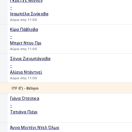
Γκρέτχε Μίννεν
-
Iσαμπέλα Σινίκοβα
Αύριο στις 11:00
Κίρα Πάβλοβα
-
Μπριτ Ντου Πρι
Αύριο στις 11:00
Σόνια Ζιενμπάγιεβα
-
Αλίσια Ντάντνεϊ
Αύριο στις 11:00
ITF (Γ) - Βέλγιο
1
2
Γιάνα Ότσιπκα
-
Τατιάνα Πιέρι
Άννα Μιντέγι Ντελ Όλμο