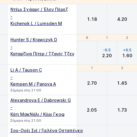
1
2
Ντέμι Σχάαρς / Έλεν Πέρεζ
-
1.18
4.20
Kichenok L / Lumsden M
Χ
Χ
1
1
2
2
Hunter S / Krawczyk D
-
-6.5
+6.5
Καταρζίνα Πίτερ / Τζανίς Τζεν
2.20
1.60
1
1
2
2
Li A / Tauson C
-
2.70
1.45
Kempen M / Panova A
Σήμερα στις 21:00
Alexandrova E / Dabrowski G
-
2.05
1.73
Κάτι ΜακΝάλι / Κόρι Γκοφ
Σήμερα στις 21:00
Σου-Ουέι Σιέ / Γιελένα Οσταπένκο