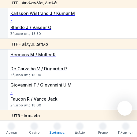
ITF - Φινλανδία, Διπλά
1
2
Karlsson Wistrand J / Kumar M
-
Blando J / Vasser О
Σήμερα στις 18:30
ITF - Βέλγιο, Διπλά
1
2
Hermans M / Muller R
-
De Carvalho V / Dugardin R
Σήμερα στις 18:00
Giovannini F / Giovannini U M
-
Faucon R / Vance Jack
Σήμερα στις 18:00
UTR - Ιαπωνία
1
2
Kawada K
-
Αρχική
Casino
Στοίχημα
Δελτίο
Promo
Πλοήγηση
Αρχική
Casino
Στοίχημα
Δελτίο
Promo
Πλοήγηση