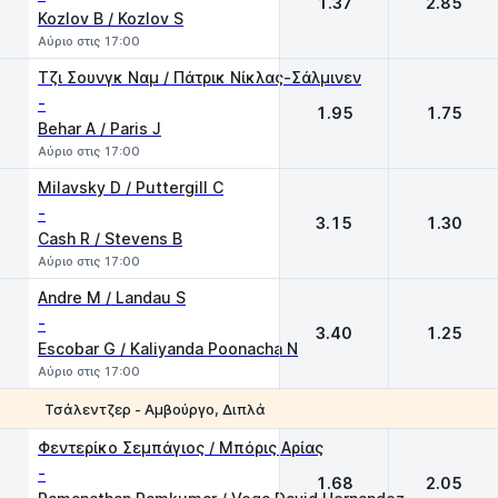
1.37
2.85
Kozlov B / Kozlov S
Αύριο στις 17:00
Τζι Σουνγκ Ναμ / Πάτρικ Νίκλας-Σάλμινεν
-
1.95
1.75
Behar A / Paris J
Αύριο στις 17:00
Milavsky D / Puttergill C
-
3.15
1.30
Cash R / Stevens B
Αύριο στις 17:00
Andre M / Landau S
-
3.40
1.25
Escobar G / Kaliyanda Poonacha N
Αύριο στις 17:00
Τσάλεντζερ - Αμβούργο, Διπλά
1
2
Φεντερίκο Σεμπάγιος / Μπόρις Αρίας
-
1.68
2.05