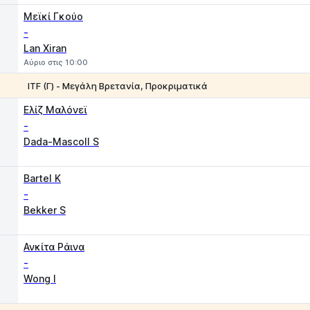
Μεϊκί Γκούο
-
Lan Xiran
Αύριο στις 10:00
ITF (Γ) - Μεγάλη Βρετανία, Προκριματικά
1
2
Ελίζ Μαλόνεϊ
-
Dada-Mascoll S
Χ
1
2
Bartel K
-
Bekker S
1
2
Ανκίτα Ράινα
-
Wong I