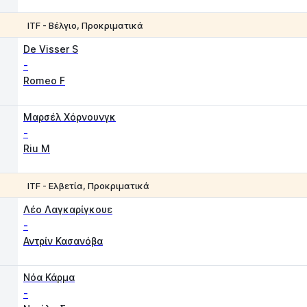
ITF - Βέλγιο, Προκριματικά
1
2
De Visser S
-
Romeo F
Μαρσέλ Χόρνουνγκ
-
Riu M
ITF - Ελβετία, Προκριματικά
1
2
Λέο Λαγκαρίγκουε
-
Αντρίν Κασανόβα
Νόα Κάρμα
-