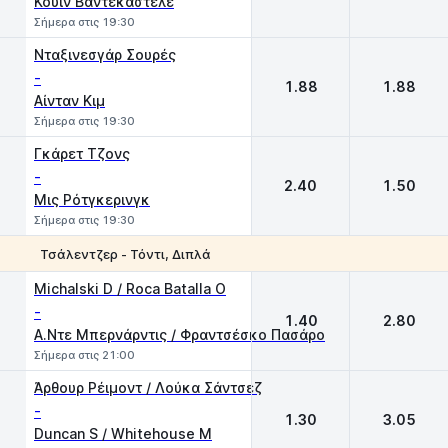
Κουίν Βαντεκαστέλε
Σήμερα στις 19:30
Νταξινεσγάρ Σουρές
-
1.88
1.88
Αίνταν Κιμ
Σήμερα στις 19:30
Γκάρετ Τζονς
-
2.40
1.50
Μις Ρότγκερινγκ
Σήμερα στις 19:30
Τσάλεντζερ - Τόντι, Διπλά
1
2
Michalski D / Roca Batalla O
-
1.40
2.80
Α.Ντε Μπερνάρντις / Φραντσέσκο Πασάρο
Σήμερα στις 21:00
Άρθουρ Ρέιμοντ / Λούκα Σάντσεζ
-
1.30
3.05
Duncan S / Whitehouse M