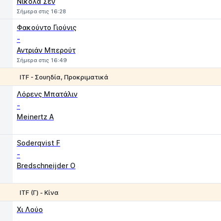
Νικόλα Σεν
Σήμερα στις 16:28
Φακούντο Γιούνις
-
Αντριάν Μπερούτ
Σήμερα στις 16:49
ITF - Σουηδία, Προκριματικά
1
2
Λόρενς Μπατάλιν
-
Meinertz A
Soderqvist F
-
Bredschneijder О
ITF (Γ) - Κίνα
1
2
Χι Λούο