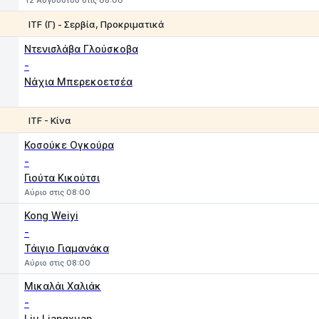
12 Αυγούστου στις 08:00
ITF (Γ) - Σερβία, Προκριματικά
1
2
Ντενισλάβα Γλούσκοβα
-
Νάχια Μπερεκοετσέα
ITF - Κίνα
1
2
Κοσούκε Ογκούρα
-
Γιούτα Κικούτσι
Αύριο στις 08:00
Kong Weiyi
-
Τάιγιο Γιαμανάκα
Αύριο στις 08:00
Μικαλάι Χαλιάκ
-
Liu Liangxuan