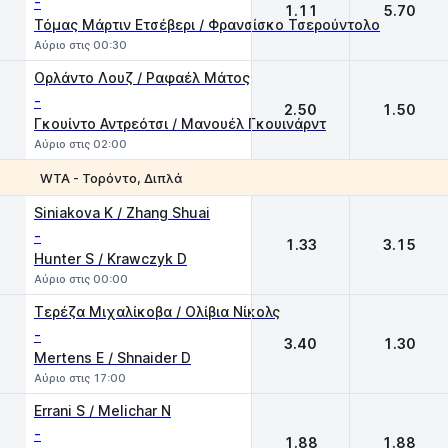
-
1.11
5.70
Τόμας Μάρτιν Ετσέβερι / Φρανσίσκο Τσερούντολο
Αύριο στις 00:30
Ορλάντο Λουζ / Ραφαέλ Μάτος
-
2.50
1.50
Γκουίντο Αντρεότσι / Μανουέλ Γκουινάρντ
Αύριο στις 02:00
WTA - Τορόντο, Διπλά
1
2
Siniakova K / Zhang Shuai
-
1.33
3.15
Hunter S / Krawczyk D
Αύριο στις 00:00
Τερέζα Μιχαλίκοβα / Ολίβια Νίκολς
-
3.40
1.30
Mertens E / Shnaider D
Αύριο στις 17:00
Errani S / Melichar N
-
1.88
1.88