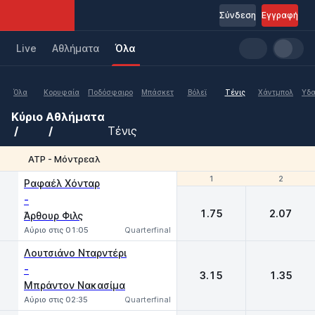
Σύνδεση
Εγγραφή
Live
Aθλήματα
Όλα
Όλα
Κορυφαία
Ποδόσφαιρο
Μπάσκετ
Βόλεϊ
Τένις
Χάντμπολ
Υδα
Κύριο
Αθλήματα
Τένις
ATP - Μόντρεαλ
1
1
2
2
Ραφαέλ Χόνταρ
-
1.75
2.07
Άρθουρ Φιλς
Αύριο στις 01:05
Quarterfinal
Λουτσιάνο Νταρντέρι
-
3.15
1.35
Μπράντον Νακασίμα
Αύριο στις 02:35
Quarterfinal