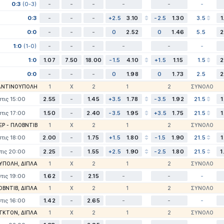
0:3
(0-3)
-
-
-
-
-
-
0:3
-
-
-
+2.5
3.10
-2.5
1.30
3.5
1
0:0
-
-
-
0
2.52
0
1.46
5.5
2
1:0
(1-0)
-
-
-
-
-
-
1:0
1.07
7.50
18.00
-1.5
4.10
+1.5
1.15
1.5
2
0:0
-
-
-
0
1.98
0
1.73
2.5
2
ΑΝΤΙΝΟΎΠΟΛΗ
1
X
2
1
2
ΣΎΝΟΛΟ
τις 15:00
2.55
-
1.45
+3.5
1.78
-3.5
1.92
21.5
1
τις 17:00
1.50
-
2.40
-3.5
1.95
+3.5
1.75
21.5
1
Ρ - ΠΛΌΒΝΤΙΒ
1
X
2
1
2
ΣΎΝΟΛΟ
τις 18:00
2.00
-
1.75
+1.5
1.80
-1.5
1.90
21.5
1
τις 20:00
2.25
-
1.55
+2.5
1.90
-2.5
1.80
21.5
1
ΎΠΟΛΗ, ΔΙΠΛΆ
1
X
2
1
2
ΣΎΝΟΛΟ
τις 19:00
1.62
-
2.15
-
-
-
ΒΝΤΙΒ, ΔΙΠΛΆ
1
X
2
1
2
ΣΎΝΟΛΟ
τις 16:00
1.42
-
2.65
-
-
-
ΓΚΤΟΝ, ΔΙΠΛΆ
1
X
2
1
2
ΣΎΝΟΛΟ