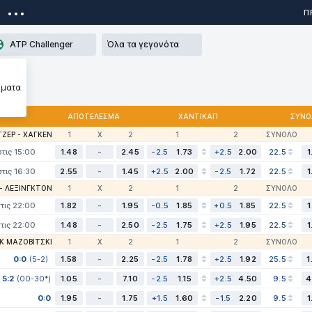
...
ΕΙΚΟΝΙΚΆ ΠΑΙΧΝΊΔΙΑ
ΑΠΟΤΕΛΕΣΜΑΤΑ
ΆΡΘΡΑ
ΕΦΑΡΜΟΓ
Π
ATP Challenger
Όλα τα γεγονότα
ήματα
ΑΠΟΤΈΛΕΣΜΑ
ΧΆΝΤΙΚΑΠ
ΣΎΝΟ
ΖΕΡ - ΧΆΓΚΕΝ
1
X
2
1
2
ΣΎΝΟΛΟ
τις 15:00
1.48
-
2.45
-2.5
1.73
+2.5
2.00
22.5
1
τις 16:30
2.55
-
1.45
+2.5
2.00
-2.5
1.72
22.5
1
- ΛΈΞΙΝΓΚΤΟΝ
1
X
2
1
2
ΣΎΝΟΛΟ
τις 22:00
1.82
-
1.95
-0.5
1.85
+0.5
1.85
22.5
1
τις 22:00
1.48
-
2.50
-2.5
1.75
+2.5
1.95
22.5
1
Κ ΜΑΖΟΒΊΤΣΚΙ
1
X
2
1
2
ΣΎΝΟΛΟ
0:0
(5-2)
1.58
-
2.25
-2.5
1.78
+2.5
1.92
25.5
1
5:2
(00-30*)
1.05
-
7.10
-2.5
1.15
+2.5
4.50
9.5
4
0:0
1.95
-
1.75
+1.5
1.60
-1.5
2.20
9.5
1