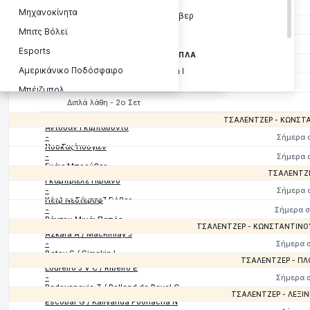
Άσοι
WTA - Τορόντο - Ειδικά
Μηχανοκίνητα
Γκαμπριέλε Πιραΐνο — Κάρλος Σάντσεζ Γιόβερ
Άσοι - 1ο Σετ
WTA - Τορόντο, Διπλά
Μπιτς Βόλεϊ
Πετρ Νεστέροφ — Ράντου Μιχάι Παπόε
Άσοι - 2ο Σετ
ATP Challenger
Esports
ΤΣΆΛΕΝΤΖΕΡ - ΚΩΝΣΤΑΝΤΙΝΟΎΠΟΛΗ, ΔΙΠΛΆ
Διπλά λάθη
Τσάλεντζερ - Χάγκεν
Αμερικάνικο Ποδόσφαιρο
Azkara A / MacKinlay J — Betov S / Simakin I
Διπλά λάθη - 1ο Σετ
Τσάλεντζερ - Λέξινγκτον
Μπέιζμπολ
ΤΣΆΛΕΝΤΖΕΡ - ΠΛΌΒΝΤΙΒ, ΔΙΠΛΆ
Διπλά λάθη - 2ο Σετ
Τσάλεντζερ - Γκρόντζισκ Μαζοβίτσκι
Loureiro J V C / Ribeiro E — Radovanovic T / Rolland de Ravel C
Χόκεϊ Επί Χόρτου
ΤΣΆΛΕΝΤΖΕΡ - ΚΩΝΣΤ
Τσάλεντζερ - Κωνσταντινούπολη
Αντουάν Γκιμπάουντο
ΤΣΆΛΕΝΤΖΕΡ - ΛΈΞΙΝΓΚΤΟΝ, ΔΙΠΛΆ
Φλόρμπολ
-
Σήμερα σ
Escobar G / Kaliyanda Poonacha N — Ilagan A / Poling K
Τσάλεντζερ - Πλόβντιβ
Ίλια Σιμάκιν
Λούκας Πουγιέν
Μπιτς Σόκερ
-
Σήμερα σ
Τσάλεντζερ - Κωνσταντινούπολη, Διπλά
Γκάις Μπρούβερ
Λακρός
ΤΣΆΛΕΝΤΖΕ
Γκαμπριέλε Πιραΐνο
Τσάλεντζερ - Πλόβντιβ, Διπλά
Ράγκμπι
-
Σήμερα σ
Κάρλος Σάντσεζ Γιόβερ
Πετρ Νεστέροφ
Τσάλεντζερ - Λέξινγκτον, Διπλά
Αυστραλιανό Ποδόσφαιρο
-
Σήμερα σ
Ράντου Μιχάι Παπόε
WTA 125K
Κρίκετ
ΤΣΆΛΕΝΤΖΕΡ - ΚΩΝΣΤΑΝΤΙΝΟ
Azkara A / MacKinlay J
WTA - Βαρσοβία
-
Σήμερα σ
Μπάντμιντον
Betov S / Simakin I
World Tennis. Ανδρών
ΤΣΆΛΕΝΤΖΕΡ - ΠΛΌ
Μπιλιάρδο - Σνούκερ
Loureiro J V C / Ribeiro E
-
Σήμερα σ
ITF - Κίνα
Πάντελ τέννις
Radovanovic T / Rolland de Ravel C
ΤΣΆΛΕΝΤΖΕΡ - ΛΈΞΙΝ
ITF - Ισπανία
Escobar G / Kaliyanda Poonacha N
Νταρτς