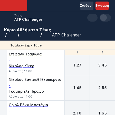
Σύνδεση
Εγγραφή
Τένις
ATP Challenger
Κύριο
Αθλήματα
Τένις
ATP Challenger
Τσάλεντζερ - Τόντι
1
1
2
2
Στέφανο Τραβάλια
-
1.27
3.45
Νίκολας Κίκερ
Αύριο στις 11:00
Νίκολας Σάντσεθ Ιθκουιέρντο
-
1.45
2.55
Γκαμπριέλε Πιραΐνο
Αύριο στις 11:00
Οριόλ Ρόκα Μπατάγια
-
2.10
1.65