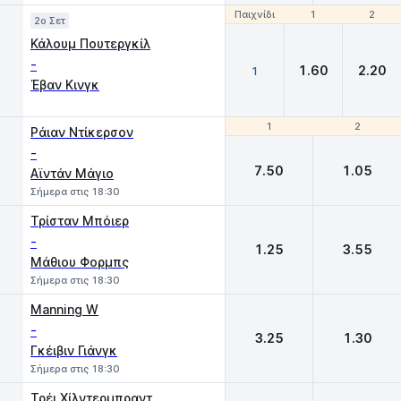
Παιχνίδι
Παιχνίδι
1
1
2
2
2o Σετ
Κάλουμ Πουτεργκίλ
-
1.60
2.20
1
Έβαν Κινγκ
1
1
2
2
Ράιαν Ντίκερσον
-
7.50
1.05
Αϊντάν Μάγιο
Σήμερα στις 18:30
Τρίσταν Μπόιερ
-
1.25
3.55
Μάθιου Φορμπς
Σήμερα στις 18:30
Manning W
-
3.25
1.30
Γκέιβιν Γιάνγκ
Σήμερα στις 18:30
Τρέι Χίλντερμπραντ