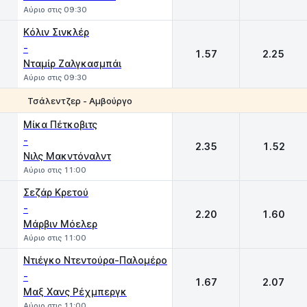
Αύριο στις 09:30
Kόλιν Σινκλέρ
-
1.57
2.25
Νταμίρ Ζαλγκασμπάι
Αύριο στις 09:30
Τσάλεντζερ - Αμβούργο
1
2
Μίκα Πέτκοβιτς
-
2.35
1.52
Νιλς Μακντόναλντ
Αύριο στις 11:00
Σεζάρ Κρετού
-
2.20
1.60
Μάρβιν Μόελερ
Αύριο στις 11:00
Ντιέγκο Ντεντούρα-Παλομέρο
-
1.67
2.07
Μαξ Χανς Ρέχμπεργκ
Αύριο στις 11:00