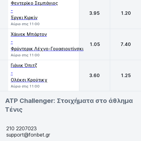
Φεντερίκο Σεμπάγιος
-
3.95
1.20
Έργκι Κιρκίν
Αύριο στις 11:00
Χάινεκ Μπάρτον
-
1.05
7.40
Φρύντερικ Λέχνο-Γουασιουτίνσκι
Αύριο στις 11:00
Γιάνικ Όπιτζ
-
3.60
1.25
Ολέκσι Κρούτικχ
Αύριο στις 11:00
ATP Challenger: Στοιχήματα στο άθλημα
Τένις
210 2207023
support@fonbet.gr