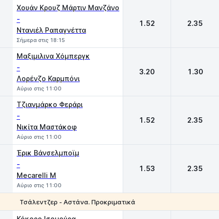
Χουάν Κρουζ Μάρτιν Μανζάνο
-
1.52
2.35
Ντανιέλ Ραπαγνέττα
Σήμερα στις 18:15
Μαξιμιλινα Χόμπεργκ
-
3.20
1.30
Λορένζο Καρμπόνι
Αύριο στις 11:00
Τζιανμάρκο Φεράρι
-
1.52
2.35
Νικίτα Μαστάκοφ
Αύριο στις 11:00
Έρικ Βάνσελμποϊμ
-
1.53
2.35
Mecarelli M
Αύριο στις 11:00
Τσάλεντζερ - Αστάνα. Προκριματικά
1
2
Κόκορο Ισομούρα