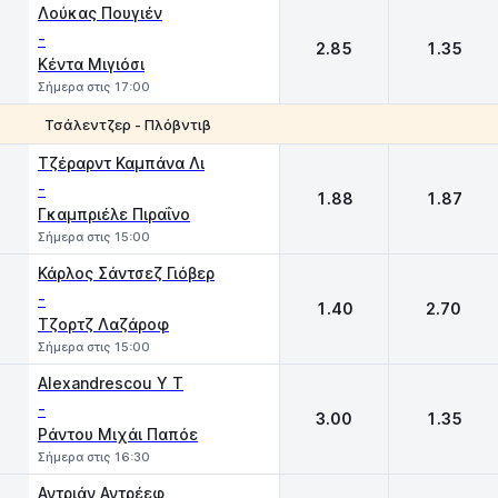
Λούκας Πουγιέν
-
2.85
1.35
Κέντα Μιγιόσι
Σήμερα στις 17:00
Τσάλεντζερ - Πλόβντιβ
1
2
Τζέραρντ Καμπάνα Λι
-
1.88
1.87
Γκαμπριέλε Πιραΐνο
Σήμερα στις 15:00
Κάρλος Σάντσεζ Γιόβερ
-
1.40
2.70
Τζορτζ Λαζάροφ
Σήμερα στις 15:00
Alexandrescou Y T
-
3.00
1.35
Ράντου Μιχάι Παπόε
Σήμερα στις 16:30
Αντριάν Αντρέεφ