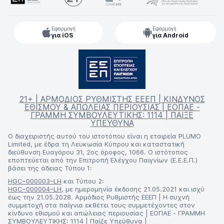
Εφαρμογή
Εφαρμογή
για iOS
για Android
21+ | ΑΡΜΟΔΙΟΣ ΡΥΘΜΙΣΤΗΣ ΕΕΕΠ | ΚΙΝΔΥΝΟΣ
ΕΘΙΣΜΟΥ & ΑΠΩΛΕΙΑΣ ΠΕΡΙΟΥΣΙΑΣ | ΕΟΠΑΕ -
ΓΡΑΜΜΗ ΣΥΜΒΟΥΛΕΥΤΙΚΗΣ: 1114 | ΠΑΙΞΕ
ΥΠΕΥΘΥΝΑ
Ο διαχειριστής αυτού του ιστοτόπου είναι η εταιρεία PLUMO
Limited, με έδρα τη Λευκωσία Κύπρου και καταστατική
διεύθυνση Ευαγόρου 31, 2ος όροφος, 1066. Ο ιστότοπος
εποπτεύεται από την Επιτροπή Ελέγχου Παιγνίων (Ε.Ε.Ε.Π.)
βάσει της άδειας Τύπου 1:
HGC–000003–LH
και Τύπου 2:
HGC–000004–LH
, με ημερομηνία έκδοσης 21.05.2021 και ισχύ
έως την 21.05.2028. Αρμόδιος Ρυθμιστής ΕΕΕΠ | Η συχνή
συμμετοχή στα παίγνια εκθέτει τους συμμετέχοντες στον
κίνδυνο εθισμού και απώλειας περιουσίας | ΕΟΠΑΕ - ΓΡΑΜΜΗ
ΣΥΜΒΟΥΛΕΥΤΙΚΗΣ: 1114 | Παίξε Υπεύθυνα |