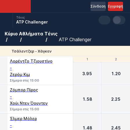
Σύνδεση
Εγγραφή
Τένις
ATP Challenger
Κύριο
Αθλήματα
Τένις
ATP Challenger
Τσάλεντζερ - Χάγκεν
1
1
2
2
Λορέντζο Τζιουστίνο
-
3.95
1.20
Ζερόμ Κιμ
Σήμερα στις 15:00
Ζόμπορ Πίρος
-
1.58
2.25
Χούι Ντεν Όουντεν
Σήμερα στις 15:00
Έλμερ Μόλερ
-
1.48
2.45