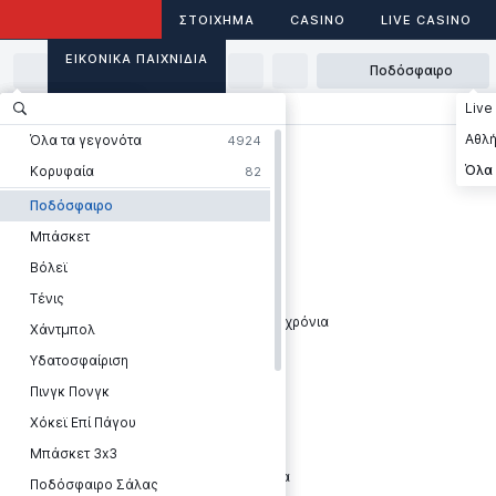
ΣΤΟΙΧΗΜΑ
ΣΤΟΙΧΗΜΑ
CASINO
CASINO
LIVE CASINO
LIVE CASINO
ΕΙΚΟΝΙΚΆ ΠΑΙΧΝΊΔΙΑ
Όλες τις ώρες
Ποδόσφαιρο
ΑΠΟΤΕΛΕΣΜΑΤΑ
Όλες τις ώρες
Live
Κύριο
Αθλήματα
Ποδόσφαιρο
Δανία
ΆΡΘΡΑ
1 ώρα
Aθλ
Όλα τα γεγονότα
Όλα τα γεγονότα
Όλα τα γεγονότα
4924
21
2 ώρες
Όλα
Κορυφαία
82
ΚΑΤΗΓΟΡΊΑ
ΔΑΝΊΑ - SUPERLIGAEN
ΕΦΑΡΜΟΓΕΣ
Ποδόσφαιρο - Δανία
Σοντερίσκε — Βίμποργκ
Διεθνή Συλλόγων
4 ώρες
Ποδόσφαιρο
ΔΑΝΊΑ 
Σοντερίσκε
Ράντερς — Λίνγκμπι
UEFA Super Cup
6 ώρες
Μπάσκετ
-
Σήμερα σ
Βίμποργκ
Ράντερς
Χόρσενς — Μπρόντμπι
UEFA Champions League
12 ώρες
Βόλεϊ
-
9 Αυγούστου σ
Λίνγκμπι
Χόρσενς
Σίλκεμποργκ — Οντένσε
UEFA Champions League
1 ημέρα
Τένις
-
9 Αυγούστου σ
Μπρόντμπι
Σίλκεμποργκ
UEFA Champions League - Μακροχρόνια
ΔΑΝΊΑ - 2. DIVISION
2 ημέρες
Χάντμπολ
-
10 Αυγούστου σ
Μίντελφαρτ — Μπράμπραντ
Οντένσε
North American Leagues Cup
Υδατοσφαίριση
ΔΑΝΊΑ
Μίντελφαρτ
B 93 Κοπεγχάγη — Ροσκίλντε
Φιλικά Τοπ Συλλόγων
-
Σήμερα σ
Πινγκ Πονγκ
Μπράμπραντ
B 93 Κοπεγχάγη
VSK Όρχους — Φρέμαντ Άμαγκερ
Copa Libertadores
-
Σήμερα σ
Χόκεϊ Επί Πάγου
Ροσκίλντε
VSK Όρχους
Σκίβε — Νίκεμπινγκ
Copa Libertadores
-
Αύριο 
Μπάσκετ 3x3
Φρέμαντ Άμαγκερ
Σκίβε
Τίστεντ — FA 2000
Copa Libertadores - Μακροχρόνια
-
Αύριο σ
Ποδόσφαιρο Σάλας