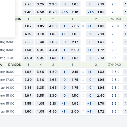
τις 16:00
2.25
3.25
2.90
0
1.65
0
2.10
2.5
1
τις 14:00
1.40
4.50
6.20
-1.5
2.10
+1.5
1.65
2.5
1
 - 3. DIVISION
1
X
2
1
2
ΣΎΝΟΛΟ
τις 20:00
1.62
3.85
4.30
-1
2.05
+1
1.68
2.5
1
τις 14:00
4.15
3.80
1.65
+1
1.65
-1
2.10
2.5
1
στις 15:00
2.85
3.60
2.05
0
2.17
0
1.62
2.5
1
στις 15:00
1.58
4.00
4.40
-1
2.00
+1
1.72
2.5
1
στις 15:30
4.00
4.00
1.65
+1
1.65
-1
2.10
2.5
1
 - 1. DIVISION
1
X
2
1
2
ΣΎΝΟΛΟ
στις 15:00
1.65
3.80
4.50
-1
2.15
+1
1.63
2.5
1
στις 17:00
2.30
3.50
2.65
0
1.75
0
1.95
2.5
1
ic
τις 14:00
2.35
3.35
2.65
0
1.75
0
1.95
2.5
1
τις 15:00
1.97
3.55
3.30
0
1.50
0
2.40
2.5
1
τις 15:00
1.55
4.05
5.10
-1
1.92
+1
1.78
2.5
1
τις 16:00
1.60
4.05
4.50
-1
2.00
+1
1.72
2.5
1