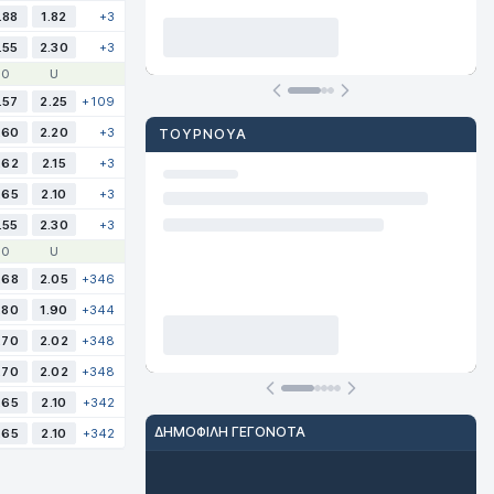
.88
1.82
+3
.55
2.30
+3
O
U
.57
2.25
+109
.60
2.20
+3
ΤΟΥΡΝΟΥΆ
.62
2.15
+3
.65
2.10
+3
.55
2.30
+3
O
U
.68
2.05
+346
.80
1.90
+344
.70
2.02
+348
.70
2.02
+348
.65
2.10
+342
ΔΗΜΟΦΙΛΉ ΓΕΓΟΝΌΤΑ
.65
2.10
+342
Ποδόσφαιρο
Μπάσκετ
Βόλεϊ
Τένις
Πινγκ Πονγκ