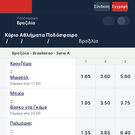
Σύνδεση
Εγγραφή
Ποδόσφαιρο
Βραζιλία
Κύριο
Αθλήματα
Ποδόσφαιρο
Βραζιλία
Βραζιλία - Brasileirao - Serie A
1
1
X
X
2
2
Κρουζέιρο
-
1.65
3.60
5.60
Μιρασόλ
Σήμερα στις 17:00
Μπαΐα
-
1.95
3.50
3.75
Βάσκο ντα Γκάμα
Σήμερα στις 22:00
Παλμέιρας
-
1.55
3.85
6.40