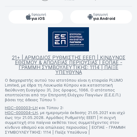
Εφαρμογή
Εφαρμογή
για iOS
για Android
21+ | ΑΡΜΟΔΙΟΣ ΡΥΘΜΙΣΤΗΣ ΕΕΕΠ | ΚΙΝΔΥΝΟΣ
ΕΘΙΣΜΟΥ & ΑΠΩΛΕΙΑΣ ΠΕΡΙΟΥΣΙΑΣ | ΕΟΠΑΕ -
ΓΡΑΜΜΗ ΣΥΜΒΟΥΛΕΥΤΙΚΗΣ: 1114 | ΠΑΙΞΕ
ΥΠΕΥΘΥΝΑ
Ο διαχειριστής αυτού του ιστοτόπου είναι η εταιρεία PLUMO
Limited, με έδρα τη Λευκωσία Κύπρου και καταστατική
διεύθυνση Ευαγόρου 31, 2ος όροφος, 1066. Ο ιστότοπος
εποπτεύεται από την Επιτροπή Ελέγχου Παιγνίων (Ε.Ε.Ε.Π.)
βάσει της άδειας Τύπου 1:
HGC–000003–LH
και Τύπου 2:
HGC–000004–LH
, με ημερομηνία έκδοσης 21.05.2021 και ισχύ
έως την 21.05.2028. Αρμόδιος Ρυθμιστής ΕΕΕΠ | Η συχνή
συμμετοχή στα παίγνια εκθέτει τους συμμετέχοντες στον
κίνδυνο εθισμού και απώλειας περιουσίας | ΕΟΠΑΕ - ΓΡΑΜΜΗ
ΣΥΜΒΟΥΛΕΥΤΙΚΗΣ: 1114 | Παίξε Υπεύθυνα |