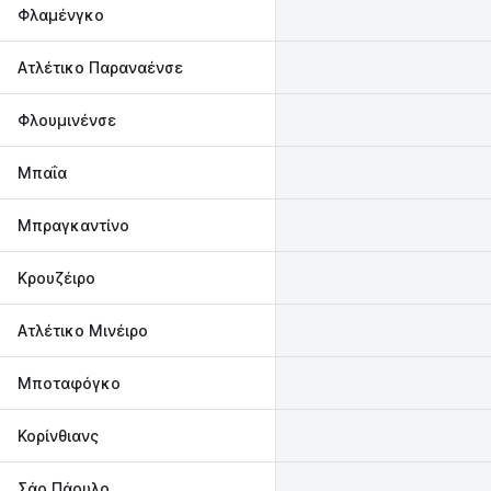
Φλαμένγκο
Ατλέτικο Παραναένσε
Φλουμινένσε
Μπαΐα
Μπραγκαντίνο
Κρουζέιρο
Ατλέτικο Μινέιρο
Μποταφόγκο
Κορίνθιανς
Σάο Πάουλο