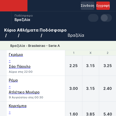
Σύνδεση
Εγγραφή
Ποδόσφαιρο
Βραζιλία
Κύριο
Αθλήματα
Ποδόσφαιρο
Βραζιλία
Βραζιλία - Brasileirao - Serie A
1
1
X
X
2
2
Γκρέμιο
-
2.25
3.15
3.25
Σάο Πάουλο
Αύριο στις 22:00
Ρέμο
-
3.00
3.15
2.40
Ατλέτικο Μινέιρο
9 Αυγούστου στις 00:30
Κοριτίμπα
-
1.60
3.85
5.40