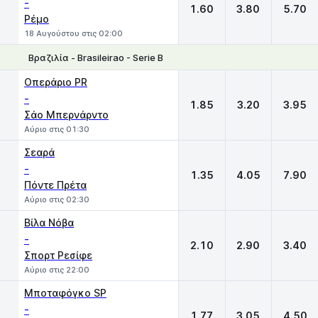
-
1.60
3.80
5.70
Ρέμο
18 Αυγούστου στις 02:00
Βραζιλία - Brasileirao - Serie Β
1
X
2
Οπεράριο PR
-
1.85
3.20
3.95
Σάο Μπερνάρντο
Αύριο στις 01:30
Σεαρά
-
1.35
4.05
7.90
Πόντε Πρέτα
Αύριο στις 02:30
Βίλα Νόβα
-
2.10
2.90
3.40
Σπορτ Ρεσίφε
Αύριο στις 22:00
Μποταφόγκο SP
-
1.77
3.05
4.50