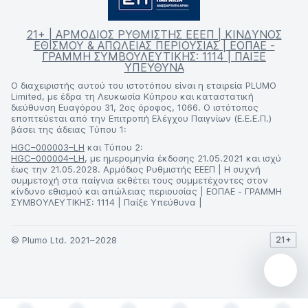
21+ | ΑΡΜΟΔΙΟΣ ΡΥΘΜΙΣΤΗΣ ΕΕΕΠ | ΚΙΝΔΥΝΟΣ
ΕΘΙΣΜΟΥ & ΑΠΩΛΕΙΑΣ ΠΕΡΙΟΥΣΙΑΣ | ΕΟΠΑΕ -
ΓΡΑΜΜΗ ΣΥΜΒΟΥΛΕΥΤΙΚΗΣ: 1114 | ΠΑΙΞΕ
ΥΠΕΥΘΥΝΑ
Ο διαχειριστής αυτού του ιστοτόπου είναι η εταιρεία PLUMO
Limited, με έδρα τη Λευκωσία Κύπρου και καταστατική
διεύθυνση Ευαγόρου 31, 2ος όροφος, 1066. Ο ιστότοπος
εποπτεύεται από την Επιτροπή Ελέγχου Παιγνίων (Ε.Ε.Ε.Π.)
βάσει της άδειας Τύπου 1:
HGC–000003–LH
και Τύπου 2:
HGC–000004–LH
, με ημερομηνία έκδοσης 21.05.2021 και ισχύ
έως την 21.05.2028. Αρμόδιος Ρυθμιστής ΕΕΕΠ | Η συχνή
συμμετοχή στα παίγνια εκθέτει τους συμμετέχοντες στον
κίνδυνο εθισμού και απώλειας περιουσίας | ΕΟΠΑΕ - ΓΡΑΜΜΗ
ΣΥΜΒΟΥΛΕΥΤΙΚΗΣ: 1114 | Παίξε Υπεύθυνα |
© Plumo Ltd. 2021–2028
21+