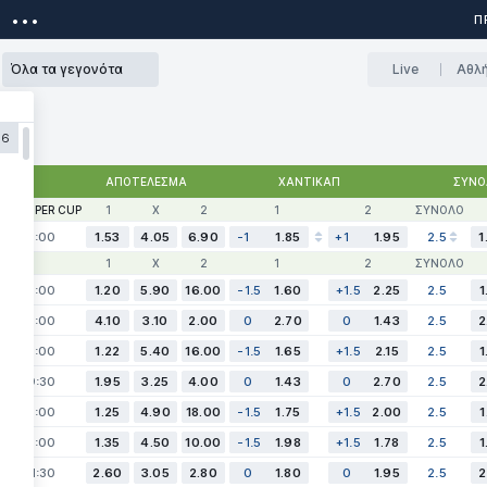
...
ΕΙΚΟΝΙΚΆ ΠΑΙΧΝΊΔΙΑ
ΑΠΟΤΕΛΕΣΜΑΤΑ
ΆΡΘΡΑ
ΕΦΑΡΜΟΓ
Π
Όλα τα γεγονότα
Live
Aθλ
56
ΑΠΟΤΈΛΕΣΜΑ
ΧΆΝΤΙΚΑΠ
ΣΎΝΟ
Α - SUPER CUP
1
X
2
1
2
ΣΎΝΟΛΟ
τις 21:00
1.53
4.05
6.90
-1
1.85
+1
1.95
2.5
1
1
X
2
1
2
ΣΎΝΟΛΟ
τις 20:00
1.20
5.90
16.00
-1.5
1.60
+1.5
2.25
2.5
1
τις 20:00
4.10
3.10
2.00
0
2.70
0
1.43
2.5
2
τις 22:00
1.22
5.40
16.00
-1.5
1.65
+1.5
2.15
2.5
1
τις 19:30
1.95
3.25
4.00
0
1.43
0
2.70
2.5
2
τις 21:00
1.25
4.90
18.00
-1.5
1.75
+1.5
2.00
2.5
1
τις 21:00
1.35
4.50
10.00
-1.5
1.98
+1.5
1.78
2.5
1
τις 21:30
2.60
3.05
2.80
0
1.80
0
1.95
2.5
2