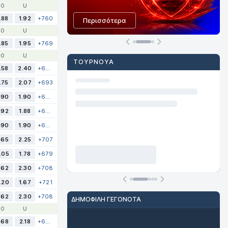
O
U
.88
1.92
+760
Περισσότερα
Περισσότερα
Περισσότερα
O
U
.85
1.95
+769
O
U
ΤΟΥΡΝΟΥΆ
.58
2.40
+640
.75
2.07
+693
.90
1.90
+698
.92
1.88
+699
.90
1.90
+699
.65
2.25
+707
.05
1.78
+679
.62
2.30
+708
.20
1.67
+721
.62
2.30
+708
ΔΗΜΟΦΙΛΉ ΓΕΓΟΝΌΤΑ
O
U
Ποδόσφαιρο
Μπάσκετ
Βόλεϊ
Τένις
Πινγκ Πονγκ
.68
2.18
+669