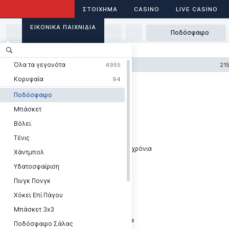
ΣΤΟΙΧΗΜΑ
ΣΤΟΙΧΗΜΑ
CASINO
CASINO
LIVE CASINO
LIVE CASINO
ΕΙΚΟΝΙΚΆ ΠΑΙΧΝΊΔΙΑ
Όλες τις ώρες
Ποδόσφαιρο
ΑΠΟΤΕΛΕΣΜΑΤΑ
Όλες τις ώρες
Κύριο
Αθλήματα
Ποδόσφαιρο
ΆΡΘΡΑ
1 ώρα
Όλα τα γεγονότα
Όλα τα γεγονότα
4955
21
2 ώρες
Κορυφαία
94
ΚΑΤΗΓΟΡΊΑ
ΕΦΑΡΜΟΓΕΣ
Ποδόσφαιρο
Διεθνή Συλλόγων
4 ώρες
Ποδόσφαιρο
ΕΛΛΆΔ
ΑΕΚ
UEFA Super Cup
6 ώρες
Μπάσκετ
-
12 Αυγούστου σ
ΟΦΗ
UEFA Champions League
12 ώρες
Βόλεϊ
ΕΛΛΆΔΑ - SUPER LEAGUE
ΑΕΚ
UEFA Champions League
1 ημέρα
-
22 Αυγούστου σ
Τένις
Ηρακλής
Καλαμάτα
UEFA Champions League - Μακροχρόνια
2 ημέρες
-
22 Αυγούστου σ
Χάντμπολ
Άρης
Ολυμπιακός
North American Leagues Cup
-
22 Αυγούστου σ
Υδατοσφαίριση
Ατρόμητος
ΟΦΗ
Φιλικά Τοπ Συλλόγων
-
23 Αυγούστου σ
Πινγκ Πονγκ
ΝΠΣ Βόλος
Παναθηναϊκός
Copa Libertadores
-
23 Αυγούστου σ
Χόκεϊ Επί Πάγου
Κηφισιά
ΠΑΟΚ
Copa Libertadores
-
23 Αυγούστου σ
Μπάσκετ 3x3
Λεβαδειακός
Παναιτωλικός
Copa Libertadores - Μακροχρόνια
-
23 Αυγούστου σ
Ποδόσφαιρο Σάλας