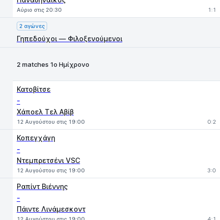
Αύριο στις 20:30
1:1
2 αγώνες
Γηπεδούχοι — Φιλοξενούμενοι
2 matches 1ο Ημίχρονο
Κατοβίτσε
-
Χάποελ Τελ Αβίβ
12 Αυγούστου στις 19:00
0:2
Κοπεγχάγη
-
Ντεμπρετσένι VSC
12 Αυγούστου στις 19:00
3:0
Ραπίντ Βιέννης
-
Πάιντε Λινάμεσκοντ
12 Αυγούστου στις 19:00
4:1