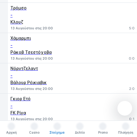
Τρόμσο
-
Κλουζ
13 Αυγούστου στις 20:00
5:0
Χάμαρμπι
-
Ράκοβ Τσεστόχοβα
13 Αυγούστου στις 20:00
0:0
Νόρντζελαντ
-
Βάλουρ Ρέικιαβικ
13 Αυγούστου στις 20:00
2:0
Γκιορ Ετό
-
FK Ρίγα
13 Αυγούστου στις 20:00
0:1
Βαντούζ
Αρχική
Casino
Στοίχημα
Δελτίο
Promo
Πλοήγηση
-
Αρχική
Casino
Στοίχημα
Δελτίο
Promo
Πλοήγηση