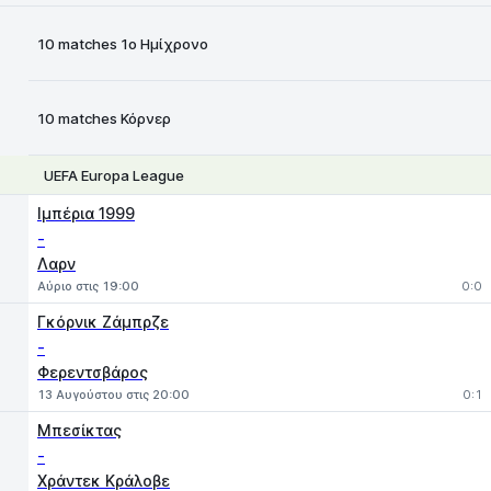
10 matches 1ο Ημίχρονο
Χ
1
2
10 matches Κόρνερ
UEFA Europa League
1
X
2
Ιμπέρια 1999
-
Λαρν
Αύριο στις 19:00
0:0
Γκόρνικ Ζάμπρζε
-
Φερεντσβάρος
13 Αυγούστου στις 20:00
0:1
Μπεσίκτας
-
Χράντεκ Κράλοβε