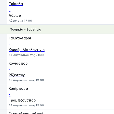
1
X
2
Τρίκαλα
-
Λάρισα
Αύριο στις 17:00
Τουρκία - Super Lig
1
X
2
Γαλατασαράι
-
Κορούμ Μπελεντίγιε
14 Αυγούστου στις 21:30
Κόνιασπορ
-
Ρίζεσπορ
15 Αυγούστου στις 19:00
Κασίμπασα
-
Τραμπζονσπόρ
15 Αυγούστου στις 19:00
Γκεντσλερμπιρλιγκί