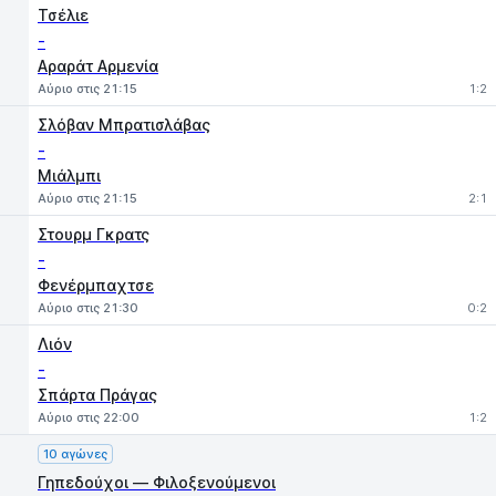
Τσέλιε
-
Αραράτ Αρμενία
Αύριο στις 21:15
1:2
Σλόβαν Μπρατισλάβας
-
Μιάλμπι
Αύριο στις 21:15
2:1
Στουρμ Γκρατς
-
Φενέρμπαχτσε
Αύριο στις 21:30
0:2
Λιόν
-
Σπάρτα Πράγας
Αύριο στις 22:00
1:2
10 αγώνες
Γηπεδούχοι — Φιλοξενούμενοι