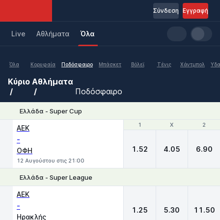
Σύνδεση
Εγγραφή
Live
Aθλήματα
Όλα
Όλα
Κορυφαία
Ποδόσφαιρο
Μπάσκετ
Βόλεϊ
Τένις
Χάντμπολ
Υδα
Κύριο
Αθλήματα
Ποδόσφαιρο
Ελλάδα - Super Cup
1
1
X
X
2
2
ΑΕΚ
-
1.52
4.05
6.90
ΟΦΗ
12 Αυγούστου στις 21:00
Ελλάδα - Super League
1
X
2
ΑΕΚ
-
1.25
5.30
11.50
Ηρακλής