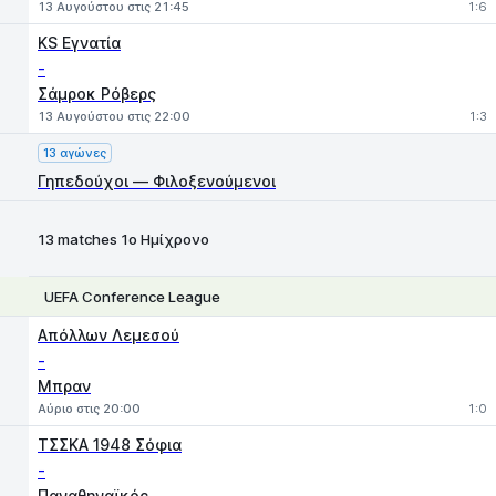
13 Αυγούστου στις 21:45
1:6
KS Εγνατία
-
Σάμροκ Ρόβερς
13 Αυγούστου στις 22:00
1:3
13 αγώνες
Γηπεδούχοι — Φιλοξενούμενοι
13 matches 1ο Ημίχρονο
UEFA Conference League
1
X
2
Απόλλων Λεμεσού
-
Μπραν
Αύριο στις 20:00
1:0
ΤΣΣΚΑ 1948 Σόφια
-
Παναθηναϊκός