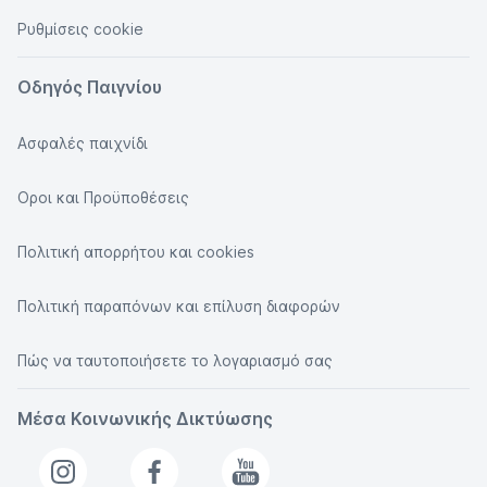
Ρυθμίσεις cookie
Οδηγός Παιγνίου
Ασφαλές παιχνίδι
Οροι και Προϋποθέσεις
Πολιτική απορρήτου και cookies
Πολιτική παραπόνων και επίλυση διαφορών
Πώς να ταυτοποιήσετε το λογαριασμό σας
Μέσα Κοινωνικής Δικτύωσης