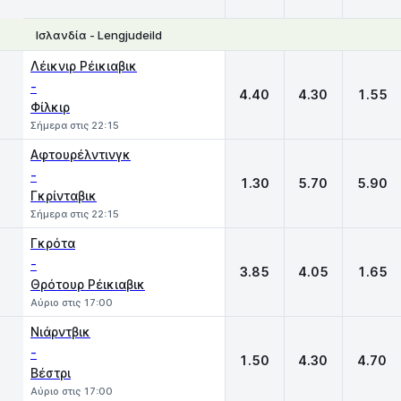
Ισλανδία - Lengjudeild
1
X
2
Λέικνιρ Ρέικιαβικ
-
4.40
4.30
1.55
Φίλκιρ
Σήμερα στις 22:15
Αφτουρέλντινγκ
-
1.30
5.70
5.90
Γκρίνταβικ
Σήμερα στις 22:15
Γκρότα
-
3.85
4.05
1.65
Θρότουρ Ρέικιαβικ
Αύριο στις 17:00
Νιάρντβικ
-
1.50
4.30
4.70
Βέστρι
Αύριο στις 17:00