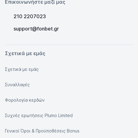
Επικοινωνήστε μαζί μας
210 2207023
support@fonbet.gr
Σχετικά με εμάς
Σχετικά με εμάς
Συναλλαγές
Φορολογία κερδών
Συχνές ερωτήσεις Plumo Limited
Γενικοί Όροι & Προϋποθέσεις Bonus