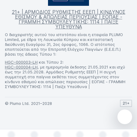
21+ | ΑΡΜΟΔΙΟΣ ΡΥΘΜΙΣΤΗΣ ΕΕΕΠ | ΚΙΝΔΥΝΟΣ
ΕΘΙΣΜΟΥ & ΑΠΩΛΕΙΑΣ ΠΕΡΙΟΥΣΙΑΣ | ΕΟΠΑΕ -
ΓΡΑΜΜΗ ΣΥΜΒΟΥΛΕΥΤΙΚΗΣ: 1114 | ΠΑΙΞΕ
ΥΠΕΥΘΥΝΑ
Ο διαχειριστής αυτού του ιστοτόπου είναι η εταιρεία PLUMO
Limited, με έδρα τη Λευκωσία Κύπρου και καταστατική
διεύθυνση Ευαγόρου 31, 2ος όροφος, 1066. Ο ιστότοπος
εποπτεύεται από την Επιτροπή Ελέγχου Παιγνίων (Ε.Ε.Ε.Π.)
βάσει της άδειας Τύπου 1:
HGC–000003–LH
και Τύπου 2:
HGC–000004–LH
, με ημερομηνία έκδοσης 21.05.2021 και ισχύ
έως την 21.05.2028. Αρμόδιος Ρυθμιστής ΕΕΕΠ | Η συχνή
συμμετοχή στα παίγνια εκθέτει τους συμμετέχοντες στον
κίνδυνο εθισμού και απώλειας περιουσίας | ΕΟΠΑΕ - ΓΡΑΜΜΗ
ΣΥΜΒΟΥΛΕΥΤΙΚΗΣ: 1114 | Παίξε Υπεύθυνα |
© Plumo Ltd. 2021–2028
21+