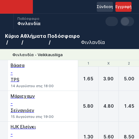
Σύνδεση
Εγγραφή
Ποδόσφαιρο
Φινλανδία
Κύριο
Αθλήματα
Ποδόσφαιρο
Φινλανδία
Φινλανδία - Veikkausliiga
1
1
X
X
2
2
Βάασα
-
1.65
3.90
5.00
TPS
14 Αυγούστου στις 18:00
Μάριεχαμν
-
5.80
4.80
1.45
Σεϊναγιόεν
15 Αυγούστου στις 19:00
HJK Ελσίνκι
-
1.30
5.60
8.50