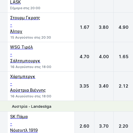
LASK
Σήμερα στις 20:00
Στουρμ Γκρατς
-
1.67
3.80
4.90
Άλταχ
15 Αυγούστου στις 20:30
WSG Τιρόλ
-
4.70
4.00
1.65
Σάλτσμπουργκ
16 Αυγούστου στις 18:00
Χάρτμπεργκ
-
3.35
3.40
2.12
Αούστρια Βιέννης
16 Αυγούστου στις 18:00
Αυστρία - Landesliga
1
X
2
SK Πάμα
-
2.60
3.70
2.20
Νόισιντλ 1919