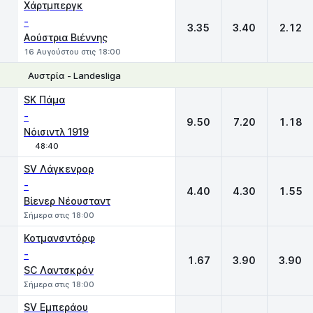
Χάρτμπεργκ
-
3.35
3.40
2.12
Αούστρια Βιέννης
16 Αυγούστου στις 18:00
Αυστρία - Landesliga
1
X
2
SK Πάμα
-
9.50
7.20
1.18
Νόισιντλ 1919
48:40
SV Λάγκενρορ
-
4.40
4.30
1.55
Βίενερ Νέουσταντ
Σήμερα στις 18:00
Κοτμανσντόρφ
-
1.67
3.90
3.90
SC Λαντσκρόν
Σήμερα στις 18:00
SV Εμπεράου