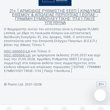
21+ | ΑΡΜΟΔΙΟΣ ΡΥΘΜΙΣΤΗΣ ΕΕΕΠ | ΚΙΝΔΥΝΟΣ
ΕΘΙΣΜΟΥ & ΑΠΩΛΕΙΑΣ ΠΕΡΙΟΥΣΙΑΣ | ΕΟΠΑΕ -
ΓΡΑΜΜΗ ΣΥΜΒΟΥΛΕΥΤΙΚΗΣ: 1114 | ΠΑΙΞΕ
ΥΠΕΥΘΥΝΑ
Ο διαχειριστής αυτού του ιστοτόπου είναι η εταιρεία PLUMO
Limited, με έδρα τη Λευκωσία Κύπρου και καταστατική
διεύθυνση Ευαγόρου 31, 2ος όροφος, 1066. Ο ιστότοπος
εποπτεύεται από την Επιτροπή Ελέγχου Παιγνίων (Ε.Ε.Ε.Π.)
βάσει της άδειας Τύπου 1:
HGC–000003–LH
και Τύπου 2:
HGC–000004–LH
, με ημερομηνία έκδοσης 21.05.2021 και ισχύ
έως την 21.05.2028. Αρμόδιος Ρυθμιστής ΕΕΕΠ | Η συχνή
συμμετοχή στα παίγνια εκθέτει τους συμμετέχοντες στον
κίνδυνο εθισμού και απώλειας περιουσίας | ΕΟΠΑΕ - ΓΡΑΜΜΗ
ΣΥΜΒΟΥΛΕΥΤΙΚΗΣ: 1114 | Παίξε Υπεύθυνα |
© Plumo Ltd. 2021–2028
21+