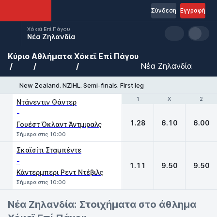
Σύνδεση
Εγγραφή
Χόκεϊ Επί Πάγου
Νέα Ζηλανδία
Κύριο
Αθλήματα
Χόκεϊ Επί Πάγου
Νέα Ζηλανδία
New Zealand. NZIHL. Semi-finals. First leg
1
1
X
X
2
2
Ντάνεντιν Θάντερ
-
1.28
6.10
6.00
Γουέστ Όκλαντ Άντμιραλς
Σήμερα στις 10:00
Σκαϊσίτι Σταμπέντε
-
1.11
9.50
9.50
Κάντερμπερι Ρεντ Ντέβιλς
Σήμερα στις 10:00
Νέα Ζηλανδία: Στοιχήματα στο άθλημα