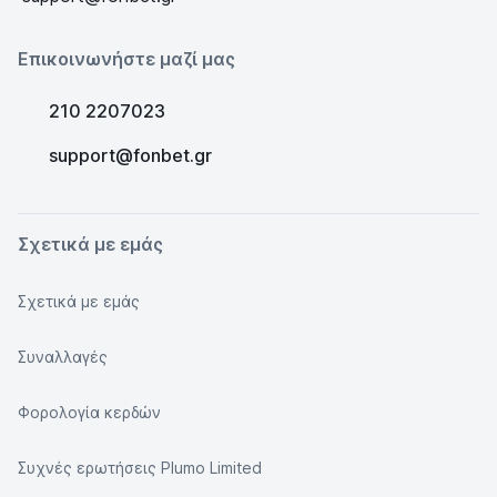
Επικοινωνήστε μαζί μας
210 2207023
support@fonbet.gr
Σχετικά με εμάς
Σχετικά με εμάς
Συναλλαγές
Φορολογία κερδών
Συχνές ερωτήσεις Plumo Limited