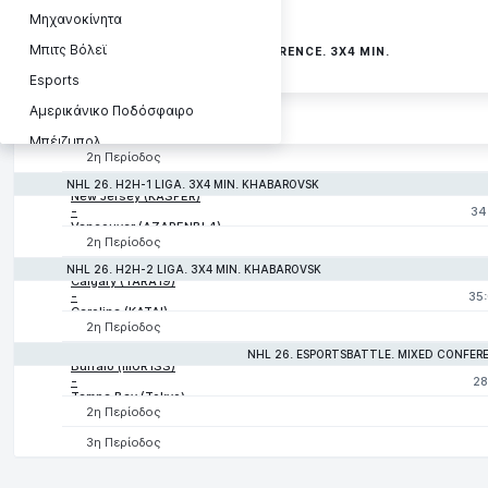
2η Περίοδος
Short-hockey. 2x2. MNHL B 3x5
Μηχανοκίνητα
Calgary (TARA19) — Carolina (KATAI)
NHL 26. UNITED ESPORTS LEAGUES. 3X4 MIN. KAZAKHSTAN-2
Short-hockey. 3HL South. 3x7
Μπιτς Βόλεϊ
Seattle (OIL76)
NHL 26. ESPORTSBATTLE. MIXED CONFERENCE. 3X4 MIN.
-
59:
Short-hockey. RHL
Buffalo (m0R1SS) — Tampa Bay (Tokyo)
Esports
St. Louis (PRO100RAK)
Nashville (ENJOOOY)
-
Προγραμμα
West. 3x10
Αμερικάνικο Ποδόσφαιρο
Los Angeles (PUCK)
1η Περίοδος
East. 3x10
Μπέιζμπολ
2η Περίοδος
Cyber Hockey
Χόκεϊ Επί Χόρτου
NHL 26. H2H-1 LIGA. 3X4 MIN. KHABAROVSK
NHL 26. Liga Pro. Western Conference. Division GOLD
New Jersey (KASPER)
Φλόρμπολ
-
34
NHL 26. United Esports Leagues
Vancouver (AZARENBL4)
Μπιτς Σόκερ
2η Περίοδος
3x4 min. Czech Republic
Λακρός
NHL 26. H2H-2 LIGA. 3X4 MIN. KHABAROVSK
Calgary (TARA19)
3x4 min. Kazakhstan
Ράγκμπι
-
35
Carolina (KATAI)
3x4 min. Kazakhstan-2
Αυστραλιανό Ποδόσφαιρο
2η Περίοδος
NHL 26. H2H LIGA
Κρίκετ
NHL 26. ESPORTSBATTLE. MIXED CONFERE
Buffalo (m0R1SS)
NHL 26. H2H-1 LIGA. 3x4 min. Khabarovsk
-
28
Μπάντμιντον
Tampa Bay (Tokyo)
NHL 26. H2H-2 LIGA. 3x4 min. Khabarovsk
2η Περίοδος
Μπιλιάρδο - Σνούκερ
NHL 26. ESportsBattle
3η Περίοδος
Πάντελ τέννις
ΧΏΡΕΣ
Νταρτς