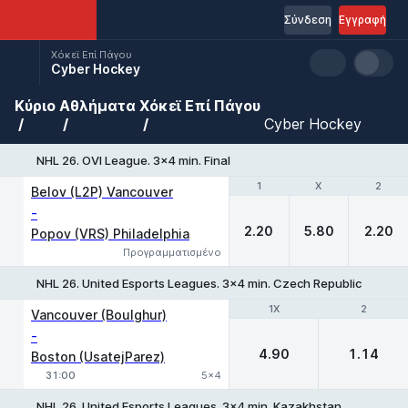
Σύνδεση
Εγγραφή
Χόκεϊ Επί Πάγου
Cyber Hockey
Κύριο
Αθλήματα
Χόκεϊ Επί Πάγου
Cyber Hockey
NHL 26. OVI League. 3x4 min. Final
1
1
X
X
2
2
Belov (L2P) Vancouver
-
2.20
5.80
2.20
Popov (VRS) Philadelphia
Προγραμματισμένο
NHL 26. United Esports Leagues. 3x4 min. Czech Republic
1X
1X
2
2
Vancouver (Boulghur)
-
4.90
1.14
Boston (UsatejParez)
31:00
5x4
NHL 26. United Esports Leagues. 3x4 min. Kazakhstan