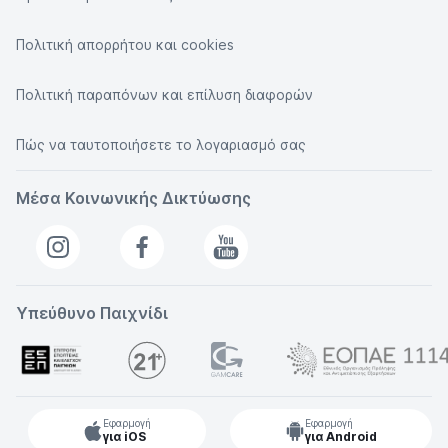
Πολιτική απορρήτου και cookies
Πολιτική παραπόνων και επίλυση διαφορών
Πώς να ταυτοποιήσετε το λογαριασμό σας
Μέσα Κοινωνικής Δικτύωσης
Υπεύθυνο Παιχνίδι
Εφαρμογή
Εφαρμογή
για iOS
για Android