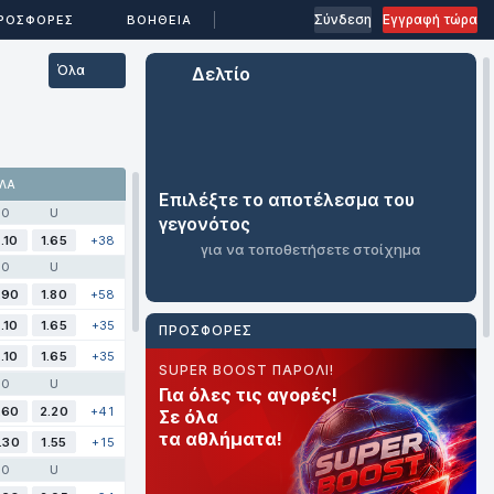
...
Σύνδεση
Εγγραφή τώρα
ΕΣ
ΡΟΣΦΟΡΕΣ
ΒΟΉΘΕΙΑ
Όλα
Δελτίο
ΛΑ
Επιλέξτε το αποτέλεσμα του
O
U
γεγονότος
.10
1.65
+38
για να τοποθετήσετε στοίχημα
O
U
.90
1.80
+58
.10
1.65
+35
ΠΡΟΣΦΟΡΈΣ
.10
1.65
+35
SUPER BOOST ΠΑΡΟΛΙ!
ΑΣΦΑΛΕΙΑ ΣΤΟ ΠΑΡΟΛΙ!
ΑΝ ΠΑΕΙ ΠΑΡΑΤΑΣΗ…ΠΛΗΡΩΝΕΣΑΙ
O
U
Για όλες τις αγορές!
Επιστροφή
Παράταση; Έχεις
.60
2.20
+41
Σε όλα
με έως
επιστροφή!
τα αθλήματα!
και 3 χαμένες
.30
1.55
+15
επιλογές!
O
U