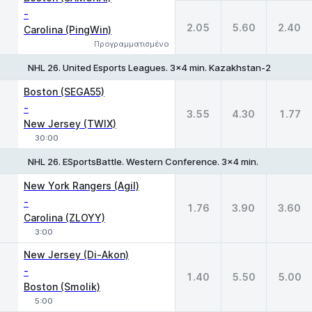
-
2.05
5.60
2.40
Carolina (PingWin)
Προγραμματισμένο
NHL 26. United Esports Leagues. 3x4 min. Kazakhstan-2
1
X
2
Boston (SEGA55)
-
3.55
4.30
1.77
New Jersey (TWIX)
30:00
NHL 26. ESportsBattle. Western Conference. 3x4 min.
1
X
2
New York Rangers (Agil)
-
1.76
3.90
3.60
Carolina (ZLOYY)
3:00
New Jersey (Di-Akon)
-
1.40
5.50
5.00
Boston (Smolik)
5:00