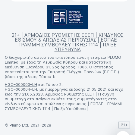
21+ | ΑΡΜΟΔΙΟΣ ΡΥΘΜΙΣΤΗΣ ΕΕΕΠ | ΚΙΝΔΥΝΟΣ
ΕΘΙΣΜΟΥ & ΑΠΩΛΕΙΑΣ ΠΕΡΙΟΥΣΙΑΣ | ΕΟΠΑΕ -
ΓΡΑΜΜΗ ΣΥΜΒΟΥΛΕΥΤΙΚΗΣ: 1114 | ΠΑΙΞΕ
ΥΠΕΥΘΥΝΑ
Ο διαχειριστής αυτού του ιστοτόπου είναι η εταιρεία PLUMO
Limited, με έδρα τη Λευκωσία Κύπρου και καταστατική
διεύθυνση Ευαγόρου 31, 2ος όροφος, 1066. Ο ιστότοπος
εποπτεύεται από την Επιτροπή Ελέγχου Παιγνίων (Ε.Ε.Ε.Π.)
βάσει της άδειας Τύπου 1:
HGC–000003–LH
και Τύπου 2:
HGC–000004–LH
, με ημερομηνία έκδοσης 21.05.2021 και ισχύ
έως την 21.05.2028. Αρμόδιος Ρυθμιστής ΕΕΕΠ | Η συχνή
συμμετοχή στα παίγνια εκθέτει τους συμμετέχοντες στον
κίνδυνο εθισμού και απώλειας περιουσίας | ΕΟΠΑΕ - ΓΡΑΜΜΗ
ΣΥΜΒΟΥΛΕΥΤΙΚΗΣ: 1114 | Παίξε Υπεύθυνα |
© Plumo Ltd. 2021–2028
21+