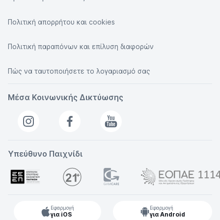
Πολιτική απορρήτου και cookies
Πολιτική παραπόνων και επίλυση διαφορών
Πώς να ταυτοποιήσετε το λογαριασμό σας
Μέσα Κοινωνικής Δικτύωσης
Υπεύθυνο Παιχνίδι
Εφαρμογή
Εφαρμογή
για iOS
για Android