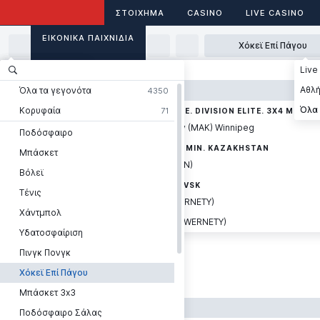
ΣΤΟΙΧΗΜΑ
ΣΤΟΙΧΗΜΑ
CASINO
CASINO
LIVE CASINO
LIVE CASINO
ΕΙΚΟΝΙΚΆ ΠΑΙΧΝΊΔΙΑ
Όλες τις ώρες
Χόκεϊ Επί Πάγου
ΑΠΟΤΕΛΕΣΜΑΤΑ
Όλες τις ώρες
Live
Κύριο
Αθλήματα
Χόκεϊ Επί Πάγου
Cyber Hockey
ΆΡΘΡΑ
1 ώρα
Aθλ
Όλα τα γεγονότα
Όλα τα γεγονότα
Όλα τα γεγονότα
4350
2 ώρες
Όλα
Κορυφαία
71
ΚΑΤΗΓΟΡΊΑ
NHL 26. LIGA PRO. EASTERN CONFERENCE. DIVISION ELITE. 3X4 MIN. 
ΕΦΑΡΜΟΓΕΣ
Χόκεϊ Επί Πάγου - Cyber Hockey
Baranov (OO1) New Jersey — Makovetsky (MAK) Winnipeg
Διεθνή Συλλόγων
4 ώρες
Ποδόσφαιρο
NHL 26. LIGA PRO. EASTERN CONFERENCE. DIVISION ELITE. 3X4 MIN. KH
Baranov (OO1) New Jersey
Champions League
NHL 26. UNITED ESPORTS LEAGUES. 3X4 MIN. KAZAKHSTAN
6 ώρες
Μπάσκετ
-
Προγραμμα
Carolina (PingWin) — New Jersey (ALADDIN)
Makovetsky (MAK) Winnipeg
Διεθνή
12 ώρες
Βόλεϊ
1η Περίοδος
NHL 26. H2H-3 LIGA. 3X4 MIN. KHABAROVSK
Hockey. WC 2027. Germany
1 ημέρα
Τένις
2η Περίοδος
Utah (NICKELBACK1991) — Islanders (QWERNETY)
Short Hockey
2 ημέρες
Χάντμπολ
NHL 26. UNITED ESPORTS LEAGUES. 3X4 MI
Carolina (PingWin)
Nashville (AUTO_POETRY6) — Islanders (QWERNETY)
Short Hockey
-
Προγραμμα
Υδατοσφαίριση
New Jersey (ALADDIN)
3HL North. 3x7
1η Περίοδος
Πινγκ Πονγκ
Short-hockey. 2x2. MNHL 3x5
2η Περίοδος
Χόκεϊ Επί Πάγου
Short-hockey. RHL
NHL 26. H2H-3 LIGA. 3X4 MI
Μπάσκετ 3x3
Utah (NICKELBACK1991)
-
59:
Cyber Hockey
Ποδόσφαιρο Σάλας
Islanders (QWERNETY)
Nashville (AUTO_POETRY6)