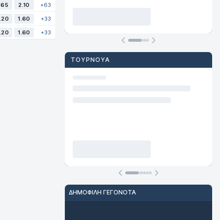
.65
2.10
+63
.20
1.60
+33
.20
1.60
+33
ΤΟΥΡΝΟΥΆ
ΔΗΜΟΦΙΛΉ ΓΕΓΟΝΌΤΑ
Ποδόσφαιρο
Μπάσκετ
Τένις
Χόκεϊ Επί Πάγου
Αμερικάνικο Ποδόσφαιρο