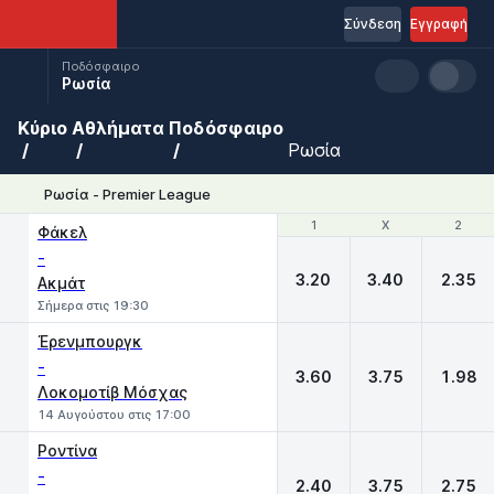
Σύνδεση
Εγγραφή
Ποδόσφαιρο
Ρωσία
Κύριο
Αθλήματα
Ποδόσφαιρο
Ρωσία
Ρωσία - Premier League
1
1
X
X
2
2
Φάκελ
-
3.20
3.40
2.35
Ακμάτ
Σήμερα στις 19:30
Έρενμπουργκ
-
3.60
3.75
1.98
Λοκομοτίβ Μόσχας
14 Αυγούστου στις 17:00
Ροντίνα
-
2.40
3.75
2.75