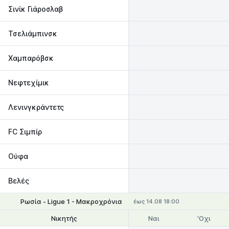
Σινίκ Γιάροσλαβ
Τσελιάμπινσκ
Χαμπαρόβσκ
Νεφτεχίμικ
Λενινγκράντετς
FC Σιμπίρ
Ούφα
Βελές
Ρωσία - Ligue 1 - Μακροχρόνια
έως 14.08 18:00
Ναι
'Οχι
Νικητής
Θέσεις 1-2