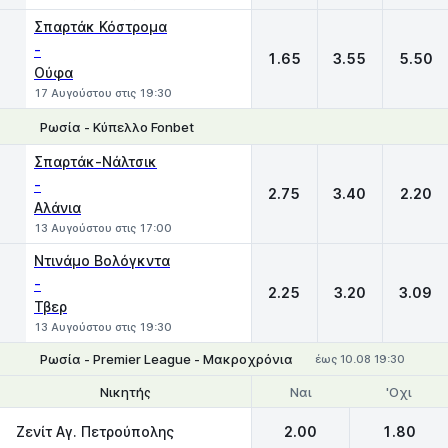
Σπαρτάκ Κόστρομα
-
1.65
3.55
5.50
Ούφα
17 Αυγούστου στις 19:30
Ρωσία - Κύπελλο Fonbet
1
X
2
Σπαρτάκ-Νάλτσικ
-
2.75
3.40
2.20
Αλάνια
13 Αυγούστου στις 17:00
Ντινάμο Βολόγκντα
-
2.25
3.20
3.09
Τβερ
13 Αυγούστου στις 19:30
Ρωσία - Premier League - Μακροχρόνια
έως 10.08 19:30
Ναι
'Οχι
Νικητής
Θέσεις 1-2
Ζενίτ Αγ. Πετρούπολης
2.00
1.80