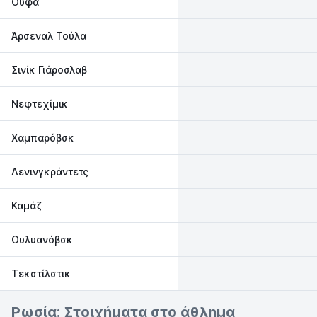
Ούφα
Άρσεναλ Τούλα
Σινίκ Γιάροσλαβ
Νεφτεχίμικ
Χαμπαρόβσκ
Λενινγκράντετς
Καμάζ
Ουλυανόβσκ
Τεκστίλστικ
Ρωσία: Στοιχήματα στο άθλημα