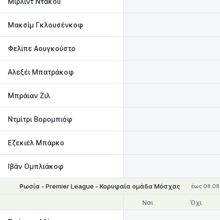
Μιρλίντ Ντάκου
Μακσίμ Γκλουσένκοφ
Φελίπε Αουγκούστο
Αλεξέι Μπατράκοφ
Μπράιαν Ζιλ
Ντμίτρι Βορομπιόφ
Eζεκιέλ Μπάρκο
Ιβάν Ομπλιάκoφ
Ρωσία - Premier League - Κορυφαία ομάδα Μόσχας
έως 08.08
Ναι
Όχι