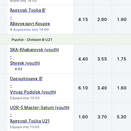
Αύριο στις 18:00
Άρσεναλ Τούλα Β'
-
4.15
2.90
1.90
Άβανγκαρντ Κουρσκ
9 Αυγούστου στις 14:00
Ρωσία - Division B U21
1
X
2
SKA-Khabarovsk (youth)
-
4.40
3.55
1.75
Shinnik (youth)
4:03
Όρενμπουργκ B'
-
6.10
3.40
1.60
Vityaz Podolsk (youth)
Σήμερα στις 10:00
UOR-5 Master-Saturn (youth)
-
1.60
3.70
5.30
Άρσεναλ Τούλα U21
Σήμερα στις 13:00