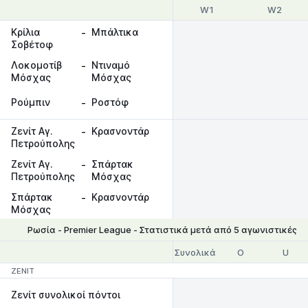
W1
W2
Κρίλια
-
Μπάλτικα
Σοβέτοφ
Λοκομοτίβ
-
Ντιναμό
Μόσχας
Μόσχας
Ρούμπιν
-
Ροστόφ
Ζενίτ Αγ.
-
Κρασνοντάρ
Πετρούπολης
Ζενίτ Αγ.
-
Σπάρτακ
Πετρούπολης
Μόσχας
Σπάρτακ
-
Κρασνοντάρ
Μόσχας
Ρωσία - Premier League - Στατιστικά μετά από 5 αγωνιστικές
Συνολικά
O
U
ZENIT
Ζενίτ συνολικοί πόντοι