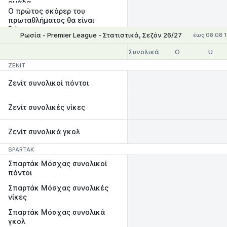
ομάδα
Ο πρώτος σκόρερ του
πρωταθλήματος θα είναι
Ρώσος
Ρωσία - Premier League - Στατιστικά, Σεζόν 26/27
έως 08.08 
Συνολικά
O
U
ZENIT
Ζενίτ συνολικοί πόντοι
Ζενίτ συνολικές νίκες
Ζενίτ συνολικά γκολ
SPARTAK
Σπαρτάκ Μόσχας συνολικοί
πόντοι
Σπαρτάκ Μόσχας συνολικές
νίκες
Σπαρτάκ Μόσχας συνολικά
γκολ