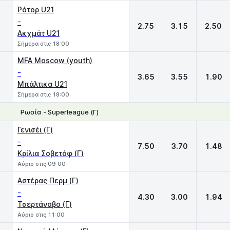
Ρότορ U21
-
2.75
3.15
2.50
Ακχμάτ U21
Σήμερα στις 18:00
MFA Moscow (youth)
-
3.65
3.55
1.90
Μπάλτικα U21
Σήμερα στις 18:00
Ρωσία - Superleague (Γ)
1
X
2
Γενισέι (Γ)
-
7.50
3.70
1.48
Κρίλια Σοβετόφ (Γ)
Αύριο στις 09:00
Αστέρας Περμ (Γ)
-
4.30
3.00
1.94
Τσερτάνοβο (Γ)
Αύριο στις 11:00