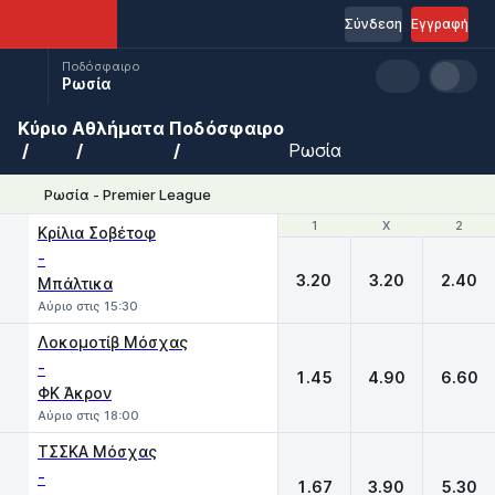
Σύνδεση
Εγγραφή
Ποδόσφαιρο
Ρωσία
Κύριο
Αθλήματα
Ποδόσφαιρο
Ρωσία
Ρωσία - Premier League
1
1
X
X
2
2
Κρίλια Σοβέτοφ
-
3.20
3.20
2.40
Μπάλτικα
Αύριο στις 15:30
Λοκομοτίβ Μόσχας
-
1.45
4.90
6.60
ΦΚ Άκρον
Αύριο στις 18:00
ΤΣΣΚΑ Μόσχας
-
1.67
3.90
5.30