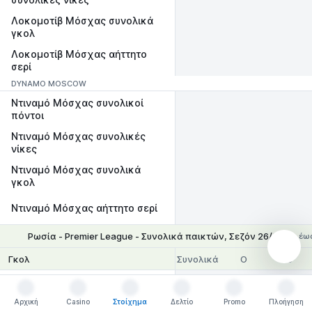
Λοκομοτίβ Μόσχας συνολικά
γκολ
Λοκομοτίβ Μόσχας αήττητο
σερί
DYNAMO MOSCOW
Ντιναμό Μόσχας συνολικοί
πόντοι
Ντιναμό Μόσχας συνολικές
νίκες
Ντιναμό Μόσχας συνολικά
γκολ
Ντιναμό Μόσχας αήττητο σερί
Ρωσία - Premier League - Συνολικά παικτών, Σεζόν 26/27
έως
Συνολικά
Ο
U
Γκολ
Αλεξέι Μπατράκοφ
Αρχική
Casino
Στοίχημα
Δελτίο
Promo
Πλοήγηση
Αρχική
Casino
Στοίχημα
Δελτίο
Promo
Πλοήγηση