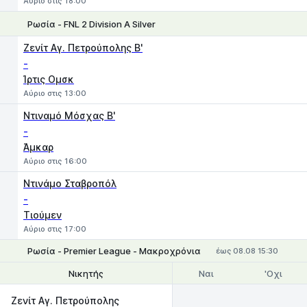
Αύριο στις 18:00
Ρωσία - FNL 2 Division A Silver
1
X
2
Ζενίτ Αγ. Πετρούπολης Β'
-
Ίρτις Ομσκ
Αύριο στις 13:00
Ντιναμό Μόσχας Β'
-
Άμκαρ
Αύριο στις 16:00
Ντινάμο Σταβροπόλ
-
Τιούμεν
Αύριο στις 17:00
Ρωσία - Premier League - Μακροχρόνια
έως 08.08 15:30
Ναι
'Οχι
Νικητής
Θέσεις 1-2
Ζενίτ Αγ. Πετρούπολης