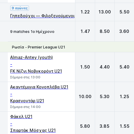
9 αγώνες
1.22
13.00
5.50
Γηπεδούχοι — Φιλοξενούμενοι
1.47
8.50
3.60
9 matches 1ο Ημίχρονο
Ρωσία - Premier League U21
1
X
2
Almaz-Antey (youth)
-
1.50
4.40
5.40
FK Νίζνι Νοβγκορόντ U21
Σήμερα στις 13:00
Ακαντέμιγια Κονοπλέβα U21
-
10.00
5.30
1.25
Κρασνοντάρ U21
Σήμερα στις 14:00
Φάκελ U21
-
5.80
3.85
1.55
Σπαρτάκ Μόσχας U21