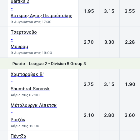
Baltika 2
-
1.95
3.15
3.55
Αστέρας Αγίας Πετρούπολης
9 Αυγούστου στις 17:30
Τσερτάνοβο
-
2.70
3.30
2.28
Μουρόμ
9 Αυγούστου στις 19:00
Ρωσία - League 2 - Division B Group 3
1
X
2
Χαμπαρόβσκ Β'
-
3.75
3.15
1.90
Shumbrat Saransk
Αύριο στις 07:00
Μέταλουργκ Λίπετσκ
-
2.10
2.80
3.60
Ριαζάν
Αύριο στις 15:00
Πέντζα