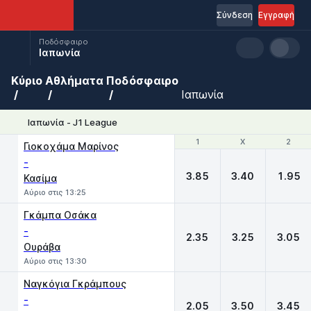
Σύνδεση
Εγγραφή
Ποδόσφαιρο
Ιαπωνία
Κύριο
Αθλήματα
Ποδόσφαιρο
Ιαπωνία
Ιαπωνία - J1 League
1
1
X
X
2
2
Γιοκοχάμα Μαρίνος
-
3.85
3.40
1.95
Κασίμα
Αύριο στις 13:25
Γκάμπα Οσάκα
-
2.35
3.25
3.05
Ουράβα
Αύριο στις 13:30
Ναγκόγια Γκράμπους
-
2.05
3.50
3.45