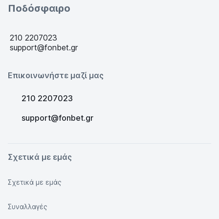
Ποδόσφαιρο
210 2207023
support@fonbet.gr
Επικοινωνήστε μαζί μας
210 2207023
support@fonbet.gr
Σχετικά με εμάς
Σχετικά με εμάς
Συναλλαγές