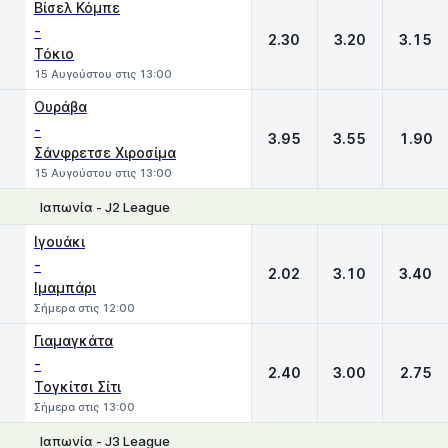
Βίσελ Κόμπε
-
2.30
3.20
3.15
Τόκιο
15 Αυγούστου στις 13:00
Ουράβα
-
3.95
3.55
1.90
Σάνφρετσε Χιροσίμα
15 Αυγούστου στις 13:00
Ιαπωνία - J2 League
1
X
2
Ιγουάκι
-
2.02
3.10
3.40
Ιμαμπάρι
Σήμερα στις 12:00
Γιαμαγκάτα
-
2.40
3.00
2.75
Τογκίτσι Σίτι
Σήμερα στις 13:00
Ιαπωνία - J3 League