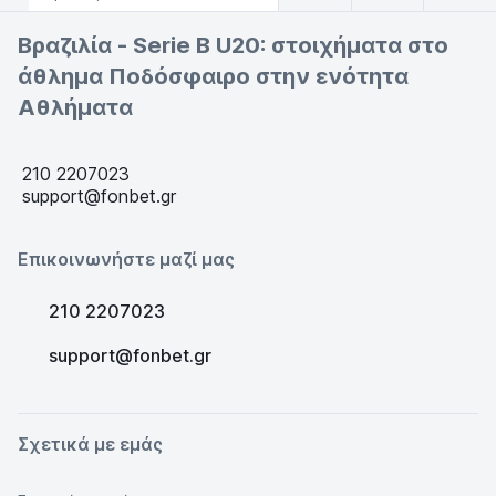
Βραζιλία - Serie B U20: στοιχήματα στο
άθλημα Ποδόσφαιρο στην ενότητα
Αθλήματα
210 2207023
support@fonbet.gr
Επικοινωνήστε μαζί μας
210 2207023
support@fonbet.gr
Σχετικά με εμάς