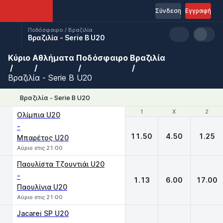
Σύνδεση
Εγγραφή
Ποδόσφαιρο / Βραζιλία
Βραζιλία - Serie B U20
Κύριο
Αθλήματα
Ποδόσφαιρο
Βραζιλία
Βραζιλία - Serie B U20
Βραζιλία - Serie B U20
1
1
X
X
2
2
Oλίμπια U20
-
11.50
4.50
1.25
Μπαρέτος U20
Αύριο στις 21:00
Παουλίστα Τζουντιάι U20
-
1.13
6.00
17.00
Παουλίνια U20
Αύριο στις 21:00
Jacarei SP U20