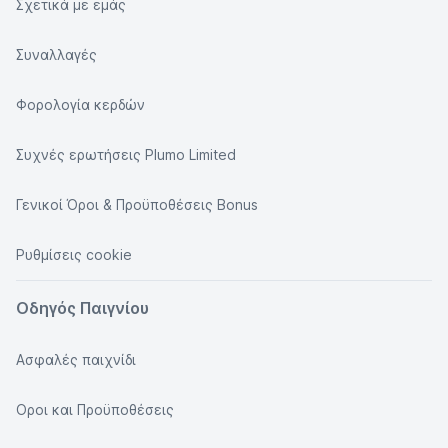
Σχετικά με εμάς
Συναλλαγές
Φορολογία κερδών
Συχνές ερωτήσεις Plumo Limited
Γενικοί Όροι & Προϋποθέσεις Bonus
Ρυθμίσεις cookie
Οδηγός Παιγνίου
Ασφαλές παιχνίδι
Οροι και Προϋποθέσεις