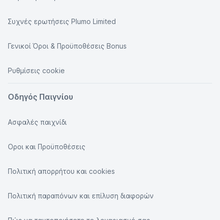
Συχνές ερωτήσεις Plumo Limited
Γενικοί Όροι & Προϋποθέσεις Bonus
Ρυθμίσεις cookie
Οδηγός Παιγνίου
Ασφαλές παιχνίδι
Οροι και Προϋποθέσεις
Πολιτική απορρήτου και cookies
Πολιτική παραπόνων και επίλυση διαφορών