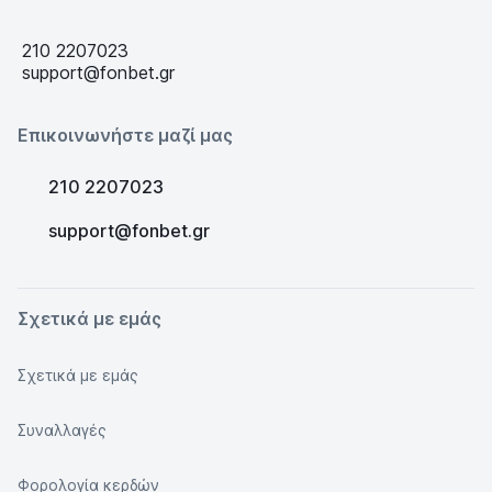
210 2207023
support@fonbet.gr
Επικοινωνήστε μαζί μας
210 2207023
support@fonbet.gr
Σχετικά με εμάς
Σχετικά με εμάς
Συναλλαγές
Φορολογία κερδών