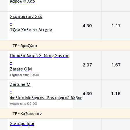
Κάρολ Φιλάρ
Σεμπαστιάν Σέκ
-
4.30
1.17
Τζον Χαλκιστ Λίτχεν
ITF - Βραζιλία
1
2
Πάουλο Αντρέ Σ. Ντος Σάντος
-
2.07
1.67
Zarate C M
Σήμερα στις 19:30
Zeitune M
-
4.30
1.16
Φελίπε Μελιγκένι Ροντρίγκεζ Άλβες
Αύριο στις 00:00
ITF - Καζακστάν
1
2
Σιντάρο Ιμάι