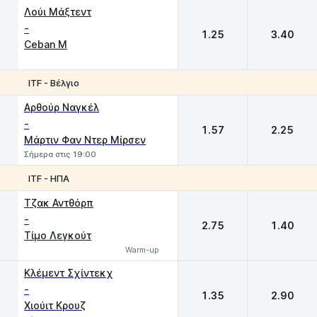
1
2
Λούι Μάξτεντ
-
1.25
3.40
Ceban M
ITF - Βέλγιο
1
2
Αρθούρ Ναγκέλ
-
1.57
2.25
Μάρτιν Φαν Ντερ Μίρσεν
Σήμερα στις 19:00
ITF - ΗΠΑ
1
2
Τζακ Αντθόρπ
-
2.75
1.40
Τίμο Λεγκούτ
Warm-up
Κλέμεντ Σχίντεκχ
-
1.35
2.90
Χιούιτ Κρουζ