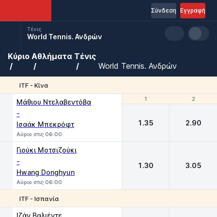
Σύνδεση
Εγγραφή
Τένις
World Tennis. Ανδρών
Κύριο
Αθλήματα
Τένις
World Tennis. Ανδρών
ITF - Κίνα
1
1
2
2
Μάθιου Ντελαβεντόβα
-
1.35
2.90
Ισαάκ Μπεκρόφτ
Αύριο στις 06:00
Γιούκι Μοτσιζούκι
-
1.30
3.05
Hwang Donghyun
Αύριο στις 06:00
ITF - Ισπανία
1
2
Ιζάν Βαλιέντε