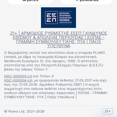
21+ | ΑΡΜΟΔΙΟΣ ΡΥΘΜΙΣΤΗΣ ΕΕΕΠ | ΚΙΝΔΥΝΟΣ
ΕΘΙΣΜΟΥ & ΑΠΩΛΕΙΑΣ ΠΕΡΙΟΥΣΙΑΣ | ΕΟΠΑΕ -
ΓΡΑΜΜΗ ΣΥΜΒΟΥΛΕΥΤΙΚΗΣ: 1114 | ΠΑΙΞΕ
ΥΠΕΥΘΥΝΑ
Ο διαχειριστής αυτού του ιστοτόπου είναι η εταιρεία PLUMO
Limited, με έδρα τη Λευκωσία Κύπρου και καταστατική
διεύθυνση Ευαγόρου 31, 2ος όροφος, 1066. Ο ιστότοπος
εποπτεύεται από την Επιτροπή Ελέγχου Παιγνίων (Ε.Ε.Ε.Π.)
βάσει της άδειας Τύπου 1:
HGC–000003–LH
και Τύπου 2:
HGC–000004–LH
, με ημερομηνία έκδοσης 21.05.2021 και ισχύ
έως την 21.05.2028. Αρμόδιος Ρυθμιστής ΕΕΕΠ | Η συχνή
συμμετοχή στα παίγνια εκθέτει τους συμμετέχοντες στον
κίνδυνο εθισμού και απώλειας περιουσίας | ΕΟΠΑΕ - ΓΡΑΜΜΗ
ΣΥΜΒΟΥΛΕΥΤΙΚΗΣ: 1114 | Παίξε Υπεύθυνα |
© Plumo Ltd. 2021–2028
21+