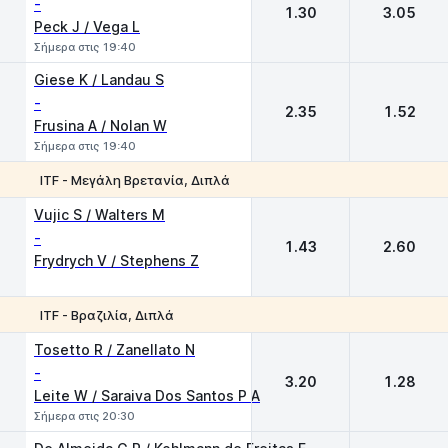
-
1.30
3.05
Peck J / Vega L
Σήμερα στις 19:40
Giese K / Landau S
-
2.35
1.52
Frusina A / Nolan W
Σήμερα στις 19:40
ITF - Μεγάλη Βρετανία, Διπλά
1
2
Vujic S / Walters M
-
1.43
2.60
Frydrych V / Stephens Z
ITF - Βραζιλία, Διπλά
1
2
Tosetto R / Zanellato N
-
3.20
1.28
Leite W / Saraiva Dos Santos P A
Σήμερα στις 20:30