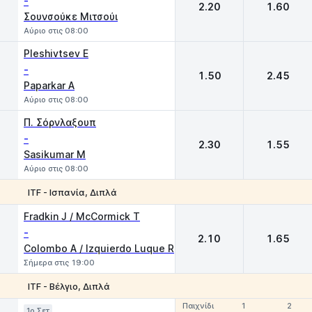
-
2.20
1.60
Σουνσούκε Μιτσούι
Αύριο στις 08:00
Pleshivtsev E
-
1.50
2.45
Paparkar A
Αύριο στις 08:00
Π. Σόρνλαξουπ
-
2.30
1.55
Sasikumar M
Αύριο στις 08:00
ITF - Ισπανία, Διπλά
1
2
Fradkin J / McCormick T
-
2.10
1.65
Colombo A / Izquierdo Luque R
Σήμερα στις 19:00
ITF - Βέλγιο, Διπλά
Παιχνίδι
Παιχνίδι
1
1
2
2
1o Σετ