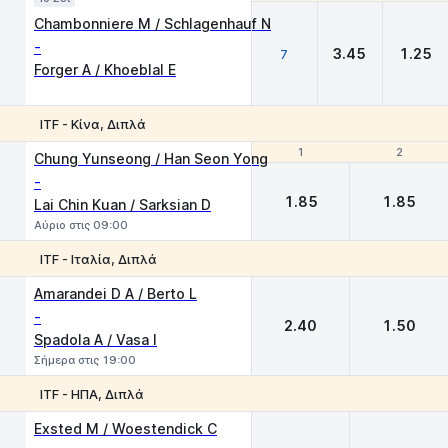
Chambonniere M / Schlagenhauf N
-
3.45
1.25
7
Forger A / Khoeblal E
ITF - Κίνα, Διπλά
1
1
2
2
Chung Yunseong / Han Seon Yong
-
1.85
1.85
Lai Chin Kuan / Sarksian D
Αύριο στις 09:00
ITF - Ιταλία, Διπλά
1
2
Amarandei D A / Berto L
-
2.40
1.50
Spadola A / Vasa I
Σήμερα στις 19:00
ITF - ΗΠΑ, Διπλά
1
2
Exsted M / Woestendick C