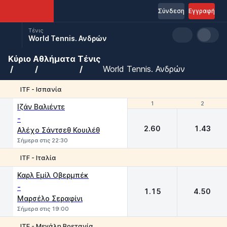
Σύνδεση
Εγγραφή
Τένις
World Tennis. Ανδρών
Κύριο
Αθλήματα
Τένις
World Tennis. Ανδρών
ITF - Ισπανία
1
1
2
2
Ιζάν Βαλιέντε
-
2.60
1.43
Αλέχο Σάντσεθ Κουιλέθ
Σήμερα στις 22:30
ITF - Ιταλία
1
2
Καρλ Εμίλ Οβερμπέκ
-
1.15
4.50
Μαρσέλο Σεραφίνι
Σήμερα στις 19:00
ITF - Μεγάλη Βρετανία