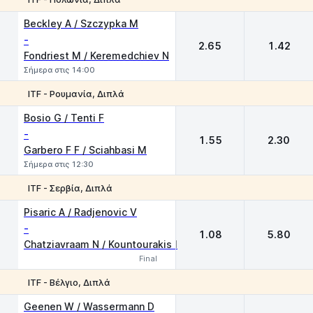
1
2
Beckley A / Szczypka M
-
2.65
1.42
Fondriest M / Keremedchiev N
Σήμερα στις 14:00
ITF - Ρουμανία, Διπλά
1
2
Bosio G / Tenti F
-
1.55
2.30
Garbero F F / Sciahbasi M
Σήμερα στις 12:30
ITF - Σερβία, Διπλά
1
2
Pisaric A / Radjenovic V
-
1.08
5.80
Chatziavraam N / Kountourakis I
Final
ITF - Βέλγιο, Διπλά
1
2
Geenen W / Wassermann D