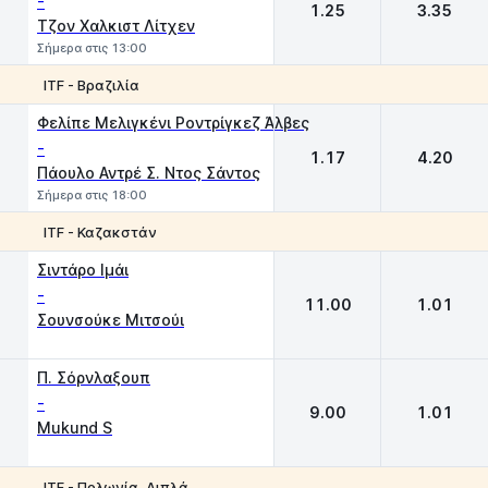
-
1.25
3.35
Τζον Χαλκιστ Λίτχεν
Σήμερα στις 13:00
ITF - Βραζιλία
1
2
Φελίπε Μελιγκένι Ροντρίγκεζ Άλβες
-
1.17
4.20
Πάουλο Αντρέ Σ. Ντος Σάντος
Σήμερα στις 18:00
ITF - Καζακστάν
1
2
Σιντάρο Ιμάι
-
11.00
1.01
Σουνσούκε Μιτσούι
Π. Σόρνλαξουπ
-
9.00
1.01
Mukund S
ITF - Πολωνία, Διπλά