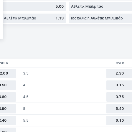
5.00
Αθλέτικ Μπιλμπάο
ή Αθλέτικ Μπιλμπάο
1.19
Ισοπαλία ή Αθλέτικ Μπιλμπάο
NDER
OVER
2.00
3.5
2.30
9.50
4
3.15
4.60
4.5
3.75
3.90
5
5.40
2.40
5.5
6.10