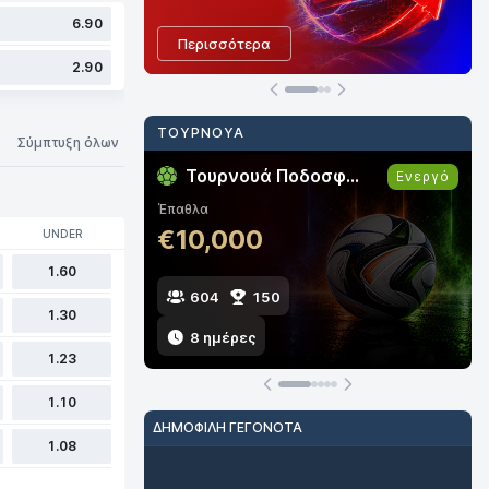
6.90
Περισσότερα
Περισσότερα
Περισσότερα
2.90
ΤΟΥΡΝΟΥΆ
Σύμπτυξη όλων
Τουρνουά Τένις!
Τουρνουά Cyber - eSports!
Τουρνουά Ποδοσφαίρου!
Τουρνουά Ποδοσφαίρου!
Τουρνουά Ποδοσφαίρου!
Σύντομα
Σύντομα
Ενεργό
Ενεργό
Ενεργό
Έπαθλα
Έπαθλα
Έπαθλα
Έπαθλα
Έπαθλα
€10,000
€10,000
€10,000
€10,000
€5,000
UNDER
1.60
604
73
63
230
185
150
150
75
150
100
1.30
8 ημέρες
9 ημέρες
16 ημέρες
23 ημέρες
23 ημέρες
1.23
1.10
ΔΗΜΟΦΙΛΉ ΓΕΓΟΝΌΤΑ
1.08
Ποδόσφαιρο
Μπάσκετ
Βόλεϊ
Τένις
Πινγκ Πονγκ