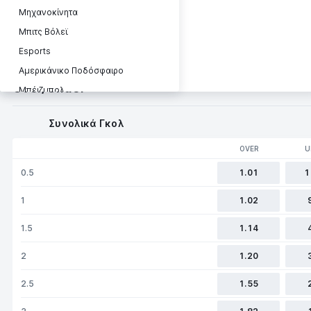
Copa Sudamericana
Μηχανοκίνητα
Μπαρτσελόνα
1.42
Ισοπαλία
UEFA Champions League (Γ)
Μπιτς Βόλεϊ
Μπαρτσελόνα ή Ισοπαλία
1.12
Μπαρτσελόνα 
UEFA Champions League (Γ)
Esports
UEFA Champions League (Γ)
Αμερικάνικο Ποδόσφαιρο
Φιλικά Συλλόγων
Over/Under
Μπέιζμπολ
Διεθνή Φιλικά (Γ)
Χόκεϊ Επί Χόρτου
Συνολικά Γκολ
Διεθνή
Φλόρμπολ
ASEAN Championship
Μπιτς Σόκερ
OVER
U
Africa Cup of Nations (Γ)
Λακρός
0.5
1.01
1
Cyber Football
Ράγκμπι
1
1.02
FC 26. United Esports Leagues
Αυστραλιανό Ποδόσφαιρο
2X3 min. Czech Republic
Κρίκετ
1.5
1.14
2X4 min. Kazakhstan
Μπάντμιντον
2
1.20
FC 26. H2H LIGA-2. 2x4 min.
Μπιλιάρδο - Σνούκερ
FC 26. H2H LIGA-1. 2x4 min.
2.5
1.55
Πάντελ τέννις
FC 26. ESportsBattle
Νταρτς