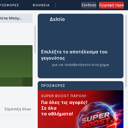
...
Σύνδεση
Εγγραφή τώρα
ΕΣ
ΡΟΣΦΟΡΕΣ
ΒΟΉΘΕΙΑ
Μπαρτσελόνα — Αθλέτικ Μπιλμπάο
Δελτίο
Επιλέξτε το αποτέλεσμα του
γεγονότος
για να τοποθετήσετε στοίχημα
ΠΡΟΣΦΟΡΈΣ
SUPER BOOST ΠΑΡΟΛΙ!
ΑΣΦΑΛΕΙΑ ΣΤΟ ΠΑΡΟΛΙ!
ΑΝ ΠΑΕΙ ΠΑΡΑΤΑΣΗ…ΠΛΗΡΩΝΕΣΑΙ
Για όλες τις αγορές!
Επιστροφή
Παράταση; Έχεις
Σε όλα
με έως
επιστροφή!
Σύμπτυξη όλων
τα αθλήματα!
και 3 χαμένες
επιλογές!