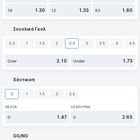
1.30
1.33
1.80
1Х
12
Х2
Συνολικά Γκολ
0.5
1
1.5
2
2.5
3
3.5
4
4.5
2.10
1.73
Over
Under
Χάντικαπ
0
1
1.5
2
2.5
ΘΈΛΤΑ
ΟΣΑΣΟΎΝΑ
1.47
2.65
0
0
GG/NG