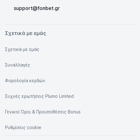
support@fonbet.gr
Σχετικά με εμάς
Σχετικά με εμάς
Συναλλαγές
Φορολογία κερδών
Συχνές ερωτήσεις Plumo Limited
Γενικοί Όροι & Προϋποθέσεις Bonus
Ρυθμίσεις cookie