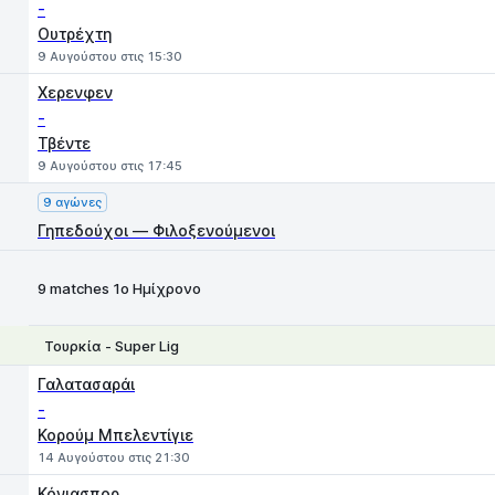
-
Ουτρέχτη
9 Αυγούστου στις 15:30
Χερενφεν
-
Τβέντε
9 Αυγούστου στις 17:45
9 αγώνες
Γηπεδούχοι — Φιλοξενούμενοι
9 matches 1ο Ημίχρονο
Τουρκία - Super Lig
1
X
2
Γαλατασαράι
-
Κορούμ Μπελεντίγιε
14 Αυγούστου στις 21:30
Κόνιασπορ