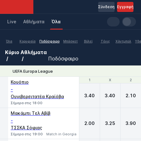
Σύνδεση
Εγγραφή
Live
Aθλήματα
Όλα
Όλα
Κορυφαία
Ποδόσφαιρο
Μπάσκετ
Βόλεϊ
Τένις
Χάντμπολ
Υδα
Κύριο
Αθλήματα
Ποδόσφαιρο
UEFA Europa League
1
1
X
X
2
2
Κουόπιο
-
3.40
3.40
2.10
Ουνιβερσιτατέα Κραϊόβα
Σήμερα στις 18:00
Μακάμπι Τελ Αβίβ
-
2.00
3.25
3.90
ΤΣΣΚΑ Σόφιας
Σήμερα στις 19:00
Match in Georgia