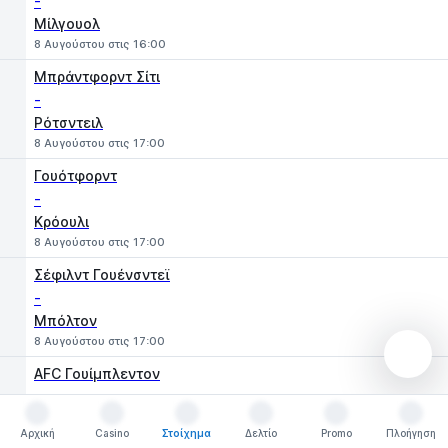
-
Μίλγουολ
8 Αυγούστου στις 16:00
Μπράντφορντ Σίτι
-
Ρότσντειλ
8 Αυγούστου στις 17:00
Γουότφορντ
-
Κρόουλι
8 Αυγούστου στις 17:00
Σέφιλντ Γουένσντεϊ
-
Μπόλτον
8 Αυγούστου στις 17:00
AFC Γουίμπλεντον
-
Νιούπορτ Κάουντι
Αρχική
Casino
Στοίχημα
Δελτίο
Promo
Πλοήγηση
8 Αυγούστου στις 17:00
Αρχική
Casino
Στοίχημα
Δελτίο
Promo
Πλοήγηση