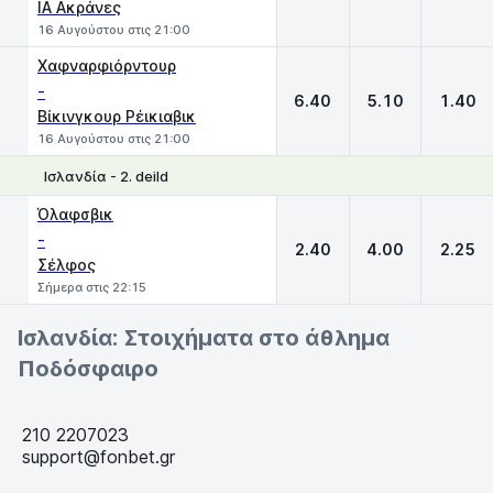
ΙΑ Ακράνες
16 Αυγούστου στις 21:00
Χαφναρφιόρντουρ
-
6.40
5.10
1.40
Βίκινγκουρ Ρέικιαβικ
16 Αυγούστου στις 21:00
Ισλανδία - 2. deild
1
X
2
Όλαφσβικ
-
2.40
4.00
2.25
Σέλφος
Σήμερα στις 22:15
Ισλανδία: Στοιχήματα στο άθλημα
Ποδόσφαιρο
210 2207023
support@fonbet.gr