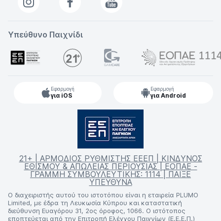
Υπεύθυνο Παιχνίδι
Εφαρμογή
Εφαρμογή
για iOS
για Android
21+ | ΑΡΜΟΔΙΟΣ ΡΥΘΜΙΣΤΗΣ ΕΕΕΠ | ΚΙΝΔΥΝΟΣ
ΕΘΙΣΜΟΥ & ΑΠΩΛΕΙΑΣ ΠΕΡΙΟΥΣΙΑΣ | ΕΟΠΑΕ -
ΓΡΑΜΜΗ ΣΥΜΒΟΥΛΕΥΤΙΚΗΣ: 1114 | ΠΑΙΞΕ
ΥΠΕΥΘΥΝΑ
Ο διαχειριστής αυτού του ιστοτόπου είναι η εταιρεία PLUMO
Limited, με έδρα τη Λευκωσία Κύπρου και καταστατική
διεύθυνση Ευαγόρου 31, 2ος όροφος, 1066. Ο ιστότοπος
εποπτεύεται από την Επιτροπή Ελέγχου Παιγνίων (Ε.Ε.Ε.Π.)