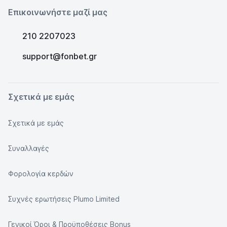
Επικοινωνήστε μαζί μας
210 2207023
support@fonbet.gr
Σχετικά με εμάς
Σχετικά με εμάς
Συναλλαγές
Φορολογία κερδών
Συχνές ερωτήσεις Plumo Limited
Γενικοί Όροι & Προϋποθέσεις Bonus