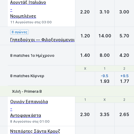
Αουντάξ Ιταλιάνο
-
2.20
3.10
3.00
Νουμπλένσε
11 Αυγούστου στις 03:00
8 αγώνες
1.20
14.00
5.70
Γηπεδούχοι — Φιλοξενούμενοι
1.40
8.00
4.20
8 matches 1ο Ημίχρονο
Χ
Χ
1
1
2
2
8 matches Κόρνερ
-9.5
+9.5
1.93
1.77
Χιλή - Primera B
1
1
X
X
2
2
Ουνιόν Εσπανιόλα
-
2.30
3.35
2.65
Αντοφαγκάστα
8 Αυγούστου στις 01:00
Ντεπόρτες Σάντα Κρουζ