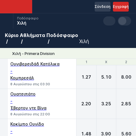
Σύνδεση
Εγγραφή
Ποδόσφαιρο
Χιλή
Κύριο
Αθλήματα
Ποδόσφαιρο
Χιλή
Χιλή - Primera Division
1
1
X
X
2
2
Ουνιβερσιδάδ Κατόλικα
-
1.27
5.10
8.00
Κομπρεσάλ
8 Αυγούστου στις 03:30
Ουατσιπάτο
-
2.20
3.25
2.85
Έβερτον ντε Βίνα
8 Αυγούστου στις 22:00
Κοκίμπο Ουνίδο
-
1.48
3.90
5.60