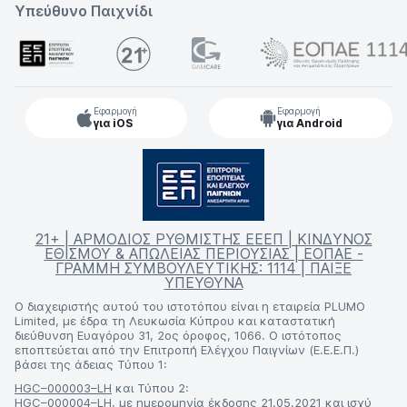
Υπεύθυνο Παιχνίδι
Εφαρμογή
Εφαρμογή
για iOS
για Android
21+ | ΑΡΜΟΔΙΟΣ ΡΥΘΜΙΣΤΗΣ ΕΕΕΠ | ΚΙΝΔΥΝΟΣ
ΕΘΙΣΜΟΥ & ΑΠΩΛΕΙΑΣ ΠΕΡΙΟΥΣΙΑΣ | ΕΟΠΑΕ -
ΓΡΑΜΜΗ ΣΥΜΒΟΥΛΕΥΤΙΚΗΣ: 1114 | ΠΑΙΞΕ
ΥΠΕΥΘΥΝΑ
Ο διαχειριστής αυτού του ιστοτόπου είναι η εταιρεία PLUMO
Limited, με έδρα τη Λευκωσία Κύπρου και καταστατική
διεύθυνση Ευαγόρου 31, 2ος όροφος, 1066. Ο ιστότοπος
εποπτεύεται από την Επιτροπή Ελέγχου Παιγνίων (Ε.Ε.Ε.Π.)
βάσει της άδειας Τύπου 1:
HGC–000003–LH
και Τύπου 2:
HGC–000004–LH
, με ημερομηνία έκδοσης 21.05.2021 και ισχύ