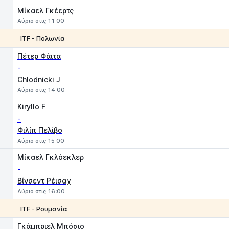
Μίκαελ Γκέερτς
Αύριο στις 11:00
ITF - Πολωνία
1
2
Πέτερ Φάιτα
-
Chlodnicki J
Αύριο στις 14:00
Kiryllo F
-
Φιλίπ Πελίβο
Αύριο στις 15:00
Μίκαελ Γκλόεκλερ
-
Βίνσεντ Ρέισαχ
Αύριο στις 16:00
ITF - Ρουμανία
1
2
Γκάμπριελ Μπόσιο