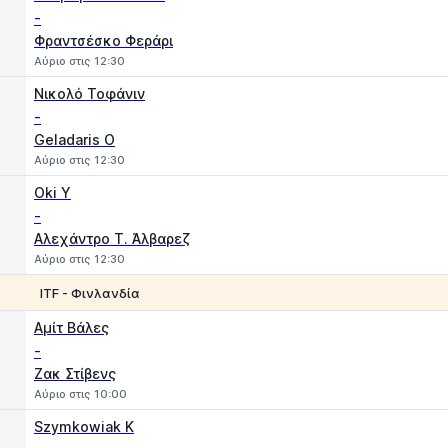
-
Φραντσέσκο Φεράρι
Αύριο στις 12:30
Νικολό Τοφάνιν
-
Geladaris O
Αύριο στις 12:30
Oki Y
-
Αλεχάντρο Τ. Άλβαρεζ
Αύριο στις 12:30
ITF - Φινλανδία
1
2
Αμίτ Βάλες
-
Ζακ Στίβενς
Αύριο στις 10:00
Szymkowiak K