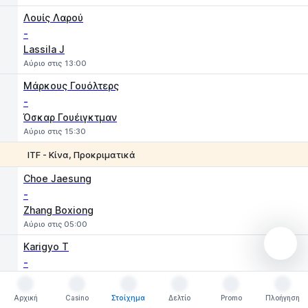
Λουίς Λαρού
-
Lassila J
Αύριο στις 13:00
Μάρκους Γουόλτερς
-
Όσκαρ Γουέιγκτμαν
Αύριο στις 15:30
ITF - Κίνα, Προκριματικά
1
2
Choe Jaesung
-
Zhang Boxiong
Αύριο στις 05:00
Karigyo T
-
Chen Ye
Αύριο στις 05:00
Αρχική
Casino
Στοίχημα
Δελτίο
Promo
Πλοήγηση
Αρχική
Casino
Στοίχημα
Δελτίο
Promo
Πλοήγηση