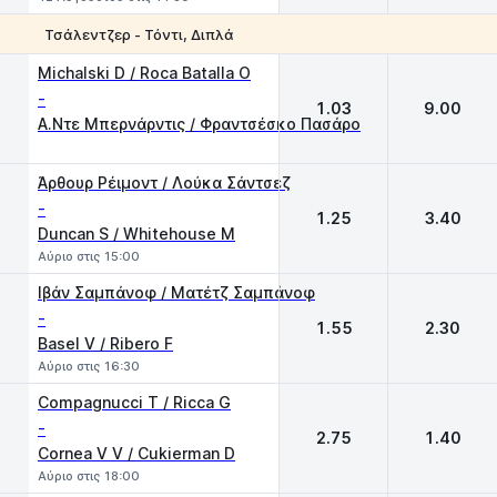
Τσάλεντζερ - Τόντι, Διπλά
1
2
Michalski D / Roca Batalla O
-
1.03
9.00
Α.Ντε Μπερνάρντις / Φραντσέσκο Πασάρο
Άρθουρ Ρέιμοντ / Λούκα Σάντσεζ
-
1.25
3.40
Duncan S / Whitehouse M
Αύριο στις 15:00
Ιβάν Σαμπάνοφ / Ματέτζ Σαμπάνοφ
-
1.55
2.30
Basel V / Ribero F
Αύριο στις 16:30
Compagnucci T / Ricca G
-
2.75
1.40
Cornea V V / Cukierman D
Αύριο στις 18:00