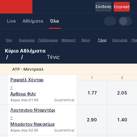
Σύνδεση
Εγγραφή
Live
Aθλήματα
Όλα
Όλα
Κορυφαία
Ποδόσφαιρο
Μπάσκετ
Βόλεϊ
Τένις
Χάντμπολ
Υδα
Κύριο
Αθλήματα
Τένις
ATP - Μόντρεαλ
1
1
2
2
Ραφαέλ Χόνταρ
-
1.77
2.05
Άρθουρ Φιλς
Αύριο στις 01:05
Quarterfinal
Λουτσιάνο Νταρντέρι
-
2.90
1.40
Μπράντον Νακασίμα
Αύριο στις 02:35
Quarterfinal