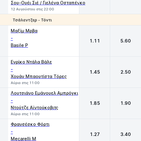
Σου-Ουέι Σιέ / Γιελένα Οσταπένκο
12 Αυγούστου στις 22:00
Τσάλεντζερ - Τόντι
1
2
Μαξίμ Μρβα
-
1.11
5.60
Basile P
Ενρίκο Ντάλα Βάλε
-
1.45
2.50
Χουάν Μπαουτίστα Τόρες
Αύριο στις 11:00
Λουτσιάνο Εμάνουελ Αμπρόγκι
-
1.85
1.90
Ντούτζε Αϊντούκοβιτς
Αύριο στις 11:00
Φρανσέσκο Φόρτι
-
1.27
3.40
Mecarelli M