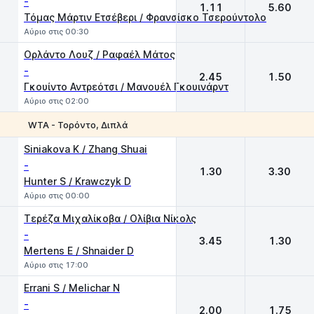
-
1.11
5.60
Τόμας Μάρτιν Ετσέβερι / Φρανσίσκο Τσερούντολο
Αύριο στις 00:30
Ορλάντο Λουζ / Ραφαέλ Μάτος
-
2.45
1.50
Γκουίντο Αντρεότσι / Μανουέλ Γκουινάρντ
Αύριο στις 02:00
WTA - Τορόντο, Διπλά
1
2
Siniakova K / Zhang Shuai
-
1.30
3.30
Hunter S / Krawczyk D
Αύριο στις 00:00
Τερέζα Μιχαλίκοβα / Ολίβια Νίκολς
-
3.45
1.30
Mertens E / Shnaider D
Αύριο στις 17:00
Errani S / Melichar N
-
2.00
1.75