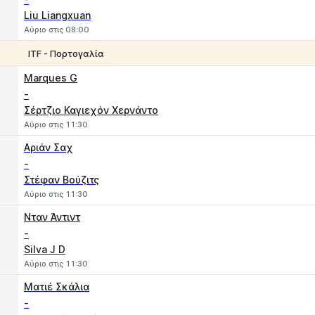
Liu Liangxuan
Αύριο στις 08:00
ITF - Πορτογαλία
1
2
Marques G
-
Σέρτζιο Καγιεχόν Χερνάντο
Αύριο στις 11:30
Αριάν Σαχ
-
Στέφαν Βούζιτς
Αύριο στις 11:30
Νταν Άντιντ
-
Silva J D
Αύριο στις 11:30
Ματιέ Σκάλια
-