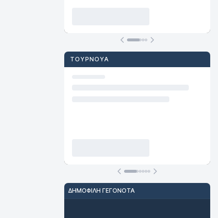
ΤΟΥΡΝΟΥΆ
ΔΗΜΟΦΙΛΉ ΓΕΓΟΝΌΤΑ
Ποδόσφαιρο
Μπάσκετ
Βόλεϊ
Τένις
Πινγκ Πονγκ