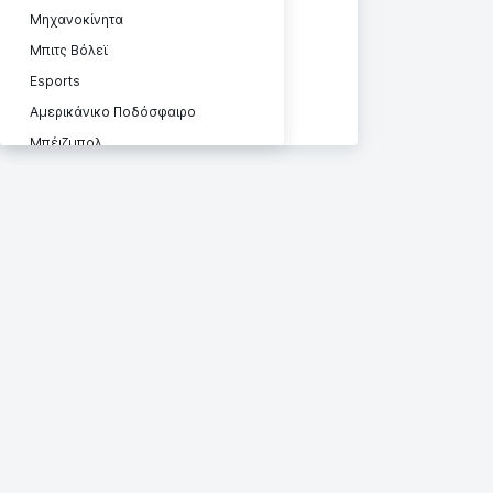
WTA - Τορόντο - Ειδικά
Μηχανοκίνητα
WTA - Τορόντο, Διπλά
Μπιτς Βόλεϊ
ATP Challenger
Esports
Τσάλεντζερ - Χάγκεν
Αμερικάνικο Ποδόσφαιρο
Τσάλεντζερ - Λέξινγκτον
Μπέιζμπολ
Τσάλεντζερ - Κωνσταντινούπολη
Χόκεϊ Επί Χόρτου
Τσάλεντζερ - Πλόβντιβ
Φλόρμπολ
Τσάλεντζερ - Κωνσταντινούπολη, Διπλά
Μπιτς Σόκερ
Τσάλεντζερ - Πλόβντιβ, Διπλά
Λακρός
Τσάλεντζερ - Λέξινγκτον, Διπλά
Ράγκμπι
WTA 125K
Αυστραλιανό Ποδόσφαιρο
WTA - Βαρσοβία
Κρίκετ
World Tennis. Ανδρών
Μπάντμιντον
ITF - Κίνα
Μπιλιάρδο - Σνούκερ
ITF - Ισπανία
Πάντελ τέννις
ITF - Ιταλία
Νταρτς