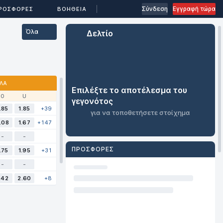
...
Σύνδεση
Εγγραφή τώρα
ΕΣ
ΡΟΣΦΟΡΕΣ
ΒΟΉΘΕΙΑ
Όλα
Δελτίο
ΛΑ
Επιλέξτε το αποτέλεσμα του
O
U
γεγονότος
.85
1.85
+39
για να τοποθετήσετε στοίχημα
.08
1.67
+147
-
-
ΠΡΟΣΦΟΡΈΣ
.75
1.95
+31
-
-
.42
2.60
+8