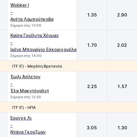
1
2
Wobker I
-
1.35
2.90
Ανέτα Λαμπούτκοβα
Σήμερα στις 13:00
Καίσα Γουίλντα Χένμαν
-
1.70
2.02
Ιρένε Μπουρίγιο Εσκοριχουέλα
Σήμερα στις 14:00
ITF (Γ) - Μεγάλη Βρετανία
1
2
Έμιλι Άπλετον
-
2.25
1.57
Έλα Μακντόναλντ
Σήμερα στις 12:30
ITF (Γ) - ΗΠΑ
1
2
Εουνχε Λι
-
3.05
1.30
Ντάνα Γκούζμαν