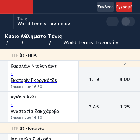
Σύνδεση
Εγγραφή
Τένις
World Tennis. Γυναικών
Κύριο
Αθλήματα
Τένις
World Tennis. Γυναικών
ITF (Γ) - ΗΠΑ
1
1
2
2
Καρολάιν Ντολεχάιντ
-
1.19
4.00
Εκατερίν Γκοργκότζε
Σήμερα στις 16:30
Αγιάνα Άκλι
-
3.45
1.25
Αναστασία Ζακχάροβα
Σήμερα στις 16:30
ITF (Γ) - Ισπανία
1
2
Iσαμπέλα Σινίκοβα