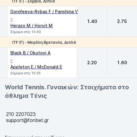
ITF (Γ) - Σερβία, Διπλά
1
2
Dorofeeva-Rybas F / Panshina V
-
1.40
2.75
Herazo M / Horvit M
Σήμερα στις 13:30
ΙTF (Γ) - Μεγάλη Βρετανία, Διπλά
1
2
Black B / Okutoyi A
-
2.20
1.60
Appleton E / McDonald E
Σήμερα στις 15:35
World Tennis. Γυναικών: Στοιχήματα στο
άθλημα Τένις
210 2207023
support@fonbet.gr