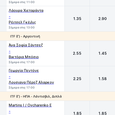
Σήμερα στις 11:00
Λάουρα Χιεταράντα
-
1.35
2.90
Ρέιτσελ Γκέιλις
Σήμερα στις 13:00
ITF (Γ) - Αργεντινή
1
2
Άνα Σοφία Σάντσεζ
-
2.55
1.45
Βικτόρια Μπόσιο
Σήμερα στις 17:00
Γεωργία Πεντόνε
-
2.25
1.58
Λουσιανα Πέρεζ Αλαρκον
Σήμερα στις 17:00
ITF (Γ) - ΗΠΑ - Λάντισβιλ, Διπλά
1
2
Martins I / Ovcharenko E
-
1.85
1.85