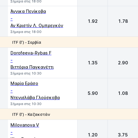
Σήμερα στις 18:00
Άννικα Πενίκοβα
-
1.92
1.78
Αν Κριστίν Λ. Ομπρεγκόν
Σήμερα στις 18:00
ITF (Γ) - Σερβία
1
2
Dorofeeva-Rybas F
-
1.35
2.90
Βιττόρια Παγκανέττι
Σήμερα στις 10:30
Μαρία Εράσο
-
5.90
1.08
Ντενισλάβα Γλούσκοβα
Σήμερα στις 10:30
ITF (Γ) - Καζακστάν
1
2
Milovanova V
-
1.20
3.75