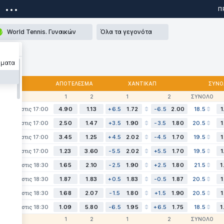
...
ΕΙΚΟΝΙΚΆ ΠΑΙΧΝΊΔΙΑ
ΑΠΟΤΕΛΕΣΜΑΤΑ
ΆΡΘΡΑ
ΕΦΑΡΜΟΓ
Π
World Tennis. Γυναικών
Όλα τα γεγονότα
ήματα
76
ΑΠΟΤΈΛΕΣΜΑ
ΧΆΝΤΙΚΑΠ
ΣΎΝΟ
1
2
1
2
ΣΎΝΟΛΟ
Σήμερα στις 17:00
4.90
1.13
+6.5
1.72
-6.5
2.00
18.5
1
Σήμερα στις 17:00
2.50
1.47
+3.5
1.90
-3.5
1.80
20.5
1
Σήμερα στις 17:00
3.45
1.25
+4.5
2.02
-4.5
1.70
19.5
1
Σήμερα στις 17:00
1.23
3.60
-5.5
2.02
+5.5
1.70
19.5
1
Σήμερα στις 18:30
1.65
2.10
-2.5
1.90
+2.5
1.80
21.5
1
Σήμερα στις 18:30
1.87
1.83
+0.5
1.83
-0.5
1.87
20.5
1
Σήμερα στις 18:30
1.68
2.07
-1.5
1.80
+1.5
1.90
20.5
1
Σήμερα στις 18:30
1.09
5.80
-6.5
1.95
+6.5
1.75
18.5
1
1
2
1
2
ΣΎΝΟΛΟ