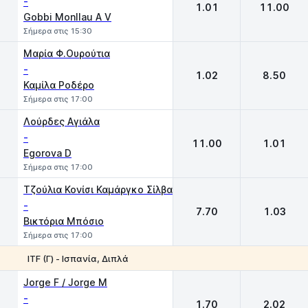
-
1.01
11.00
Gobbi Monllau A V
Σήμερα στις 15:30
Μαρία Φ.Ουρούτια
-
1.02
8.50
Καμίλα Ροδέρο
Σήμερα στις 17:00
Λούρδες Αγιάλα
-
11.00
1.01
Egorova D
Σήμερα στις 17:00
Τζούλια Κονίσι Καμάργκο Σίλβα
-
7.70
1.03
Βικτόρια Μπόσιο
Σήμερα στις 17:00
ITF (Γ) - Ισπανία, Διπλά
1
2
Jorge F / Jorge M
-
1.70
2.02