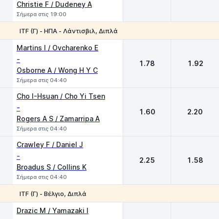
Christie F / Dudeney A
Σήμερα στις 19:00
ITF (Γ) - ΗΠΑ - Λάντισβιλ, Διπλά
1
2
Martins I / Ovcharenko E
-
1.78
1.92
Osborne A / Wong H Y C
Σήμερα στις 04:40
Cho I-Hsuan / Cho Yi Tsen
-
1.60
2.20
Rogers A S / Zamarripa A
Σήμερα στις 04:40
Crawley F / Daniel J
-
2.25
1.58
Broadus S / Collins K
Σήμερα στις 04:40
ITF (Γ) - Βέλγιο, Διπλά
1
2
Drazic M / Yamazaki I