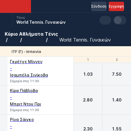
Σύνδεση
Εγγραφή
Τένις
World Tennis. Γυναικών
Κύριο
Αθλήματα
Τένις
World Tennis. Γυναικών
ITF (Γ) - Ισπανία
1
1
2
2
Γκρέτχε Μίννεν
-
1.03
7.50
Iσαμπέλα Σινίκοβα
Σήμερα στις 11:30
Κίρα Πάβλοβα
-
2.80
1.40
Μπριτ Ντου Πρι
Σήμερα στις 11:30
Ρίνα Σάιγκο
-
2.30
1.55