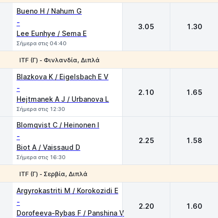
1
2
Bueno H / Nahum G
-
3.05
1.30
Lee Eunhye / Sema E
Σήμερα στις 04:40
ITF (Γ) - Φινλανδία, Διπλά
1
2
Blazkova K / Eigelsbach E V
-
2.10
1.65
Hejtmanek A J / Urbanova L
Σήμερα στις 12:30
Blomqvist C / Heinonen I
-
2.25
1.58
Biot A / Vaissaud D
Σήμερα στις 16:30
ITF (Γ) - Σερβία, Διπλά
1
2
Argyrokastriti M / Korokozidi E
-
2.20
1.60
Dorofeeva-Rybas F / Panshina V