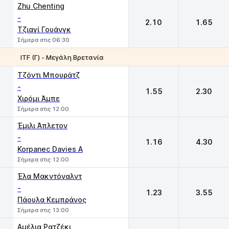
Zhu Chenting
-
2.10
1.65
Τζιαγί Γουάνγκ
Σήμερα στις 06:30
ITF (Γ) - Μεγάλη Βρετανία
1
2
Τζόντι Μπουράτζ
-
1.55
2.30
Χιρόμι Άμπε
Σήμερα στις 12:00
Έμιλι Άπλετον
-
1.16
4.30
Korpanec Davies A
Σήμερα στις 12:00
Έλα Μακντόναλντ
-
1.23
3.55
Πάουλα Κεμπράνος
Σήμερα στις 13:00
Αμέλια Ρατζέκι