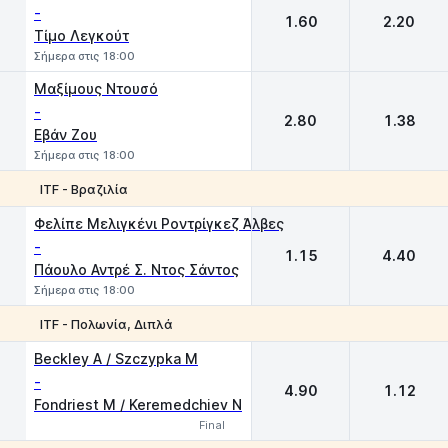
-
1.60
2.20
Τίμο Λεγκούτ
Σήμερα στις 18:00
Μαξίμους Ντουσό
-
2.80
1.38
Εβάν Ζου
Σήμερα στις 18:00
ITF - Βραζιλία
1
2
Φελίπε Μελιγκένι Ροντρίγκεζ Άλβες
-
1.15
4.40
Πάουλο Αντρέ Σ. Ντος Σάντος
Σήμερα στις 18:00
ITF - Πολωνία, Διπλά
1
2
Beckley A / Szczypka M
-
4.90
1.12
Fondriest M / Keremedchiev N
Final