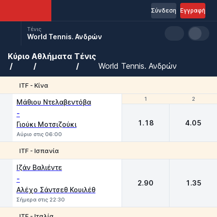
Σύνδεση
Εγγραφή
Τένις
World Tennis. Ανδρών
Κύριο
Αθλήματα
Τένις
World Tennis. Ανδρών
ITF - Κίνα
1
1
2
2
Μάθιου Ντελαβεντόβα
-
1.18
4.05
Γιούκι Μοτσιζούκι
Αύριο στις 06:00
ITF - Ισπανία
1
2
Ιζάν Βαλιέντε
-
2.90
1.35
Αλέχο Σάντσεθ Κουιλέθ
Σήμερα στις 22:30
ITF - Ιταλία