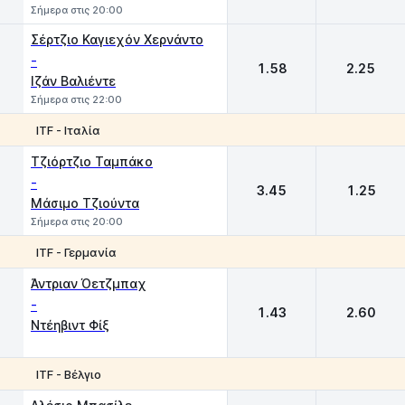
Σήμερα στις 20:00
Σέρτζιο Καγιεχόν Χερνάντο
-
1.58
2.25
Ιζάν Βαλιέντε
Σήμερα στις 22:00
ITF - Ιταλία
1
2
Τζιόρτζιο Ταμπάκο
-
3.45
1.25
Μάσιμο Τζιούντα
Σήμερα στις 20:00
ITF - Γερμανία
1
2
Άντριαν Όετζμπαχ
-
1.43
2.60
Ντέηβιντ Φίξ
ITF - Βέλγιο
1
2