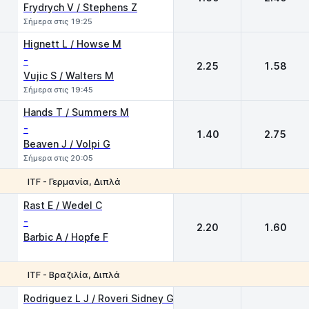
Frydrych V / Stephens Z
Σήμερα στις 19:25
Hignett L / Howse M
-
2.25
1.58
Vujic S / Walters M
Σήμερα στις 19:45
Hands T / Summers M
-
1.40
2.75
Beaven J / Volpi G
Σήμερα στις 20:05
ITF - Γερμανία, Διπλά
1
2
Rast E / Wedel C
-
2.20
1.60
Barbic A / Hopfe F
ITF - Βραζιλία, Διπλά
1
2
Rodriguez L J / Roveri Sidney G