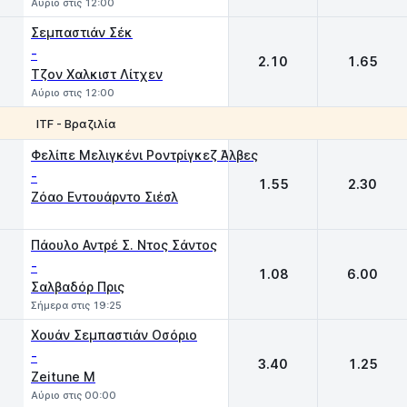
Αύριο στις 12:00
Σεμπαστιάν Σέκ
-
2.10
1.65
Τζον Χαλκιστ Λίτχεν
Αύριο στις 12:00
ITF - Βραζιλία
1
2
Φελίπε Μελιγκένι Ροντρίγκεζ Άλβες
-
1.55
2.30
Ζόαο Εντουάρντο Σιέσλ
Πάουλο Αντρέ Σ. Ντος Σάντος
-
1.08
6.00
Σαλβαδόρ Πρις
Σήμερα στις 19:25
Χουάν Σεμπαστιάν Οσόριο
-
3.40
1.25
Zeitune M
Αύριο στις 00:00