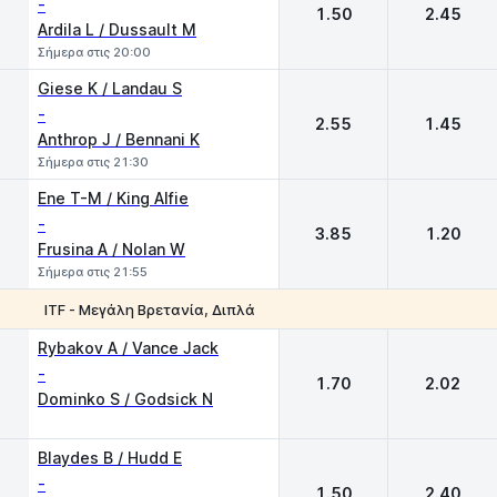
-
1.50
2.45
Ardila L / Dussault M
Σήμερα στις 20:00
Giese K / Landau S
-
2.55
1.45
Anthrop J / Bennani K
Σήμερα στις 21:30
Ene T-M / King Alfie
-
3.85
1.20
Frusina A / Nolan W
Σήμερα στις 21:55
ITF - Μεγάλη Βρετανία, Διπλά
1
2
Rybakov A / Vance Jack
-
1.70
2.02
Dominko S / Godsick N
Blaydes B / Hudd E
-
1.50
2.40