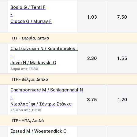
Bosio G / Tenti F
-
1.03
7.50
Ciocca G / Murray F
ITF - Σερβία, Διπλά
1
2
Chatziavraam N / Kountourakis I
-
2.30
1.55
Jovic N / Markovski O
Αύριο στις 13:30
ITF - Βέλγιο, Διπλά
1
2
Chambonniere M / Schlagenhauf N
-
3.75
1.20
Νίκολας Ίφι / Σέντρικ Στάνκε
Σήμερα στις 19:30
ITF - ΗΠΑ, Διπλά
1
2
Exsted M / Woestendick C