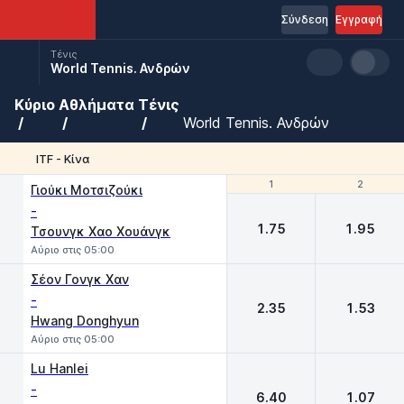
Σύνδεση
Εγγραφή
Τένις
World Tennis. Ανδρών
Κύριο
Αθλήματα
Τένις
World Tennis. Ανδρών
ITF - Κίνα
1
1
2
2
Γιούκι Μοτσιζούκι
-
1.75
1.95
Τσουνγκ Χαο Χουάνγκ
Αύριο στις 05:00
Σέον Γονγκ Χαν
-
2.35
1.53
Hwang Donghyun
Αύριο στις 05:00
Lu Hanlei
-
6.40
1.07