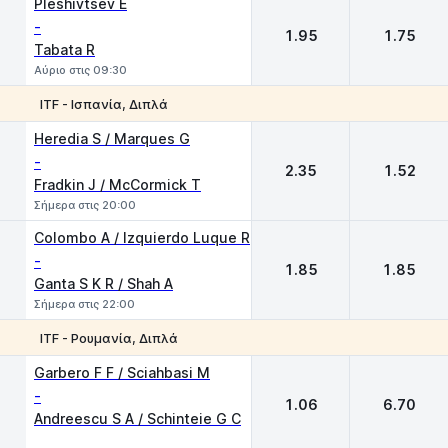
Pleshivtsev E
-
1.95
1.75
Tabata R
Αύριο στις 09:30
ITF - Ισπανία, Διπλά
1
2
Heredia S / Marques G
-
2.35
1.52
Fradkin J / McCormick T
Σήμερα στις 20:00
Colombo A / Izquierdo Luque R
-
1.85
1.85
Ganta S K R / Shah A
Σήμερα στις 22:00
ITF - Ρουμανία, Διπλά
1
2
Garbero F F / Sciahbasi M
-
1.06
6.70
Andreescu S A / Schinteie G C