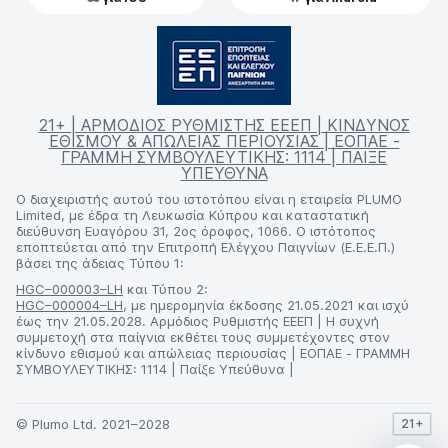
21+ | ΑΡΜΟΔΙΟΣ ΡΥΘΜΙΣΤΗΣ ΕΕΕΠ | ΚΙΝΔΥΝΟΣ
ΕΘΙΣΜΟΥ & ΑΠΩΛΕΙΑΣ ΠΕΡΙΟΥΣΙΑΣ | ΕΟΠΑΕ -
ΓΡΑΜΜΗ ΣΥΜΒΟΥΛΕΥΤΙΚΗΣ: 1114 | ΠΑΙΞΕ
ΥΠΕΥΘΥΝΑ
Ο διαχειριστής αυτού του ιστοτόπου είναι η εταιρεία PLUMO
Limited, με έδρα τη Λευκωσία Κύπρου και καταστατική
διεύθυνση Ευαγόρου 31, 2ος όροφος, 1066. Ο ιστότοπος
εποπτεύεται από την Επιτροπή Ελέγχου Παιγνίων (Ε.Ε.Ε.Π.)
βάσει της άδειας Τύπου 1:
HGC–000003–LH
και Τύπου 2:
HGC–000004–LH
, με ημερομηνία έκδοσης 21.05.2021 και ισχύ
έως την 21.05.2028. Αρμόδιος Ρυθμιστής ΕΕΕΠ | Η συχνή
συμμετοχή στα παίγνια εκθέτει τους συμμετέχοντες στον
κίνδυνο εθισμού και απώλειας περιουσίας | ΕΟΠΑΕ - ΓΡΑΜΜΗ
ΣΥΜΒΟΥΛΕΥΤΙΚΗΣ: 1114 | Παίξε Υπεύθυνα |
© Plumo Ltd. 2021–2028
21+