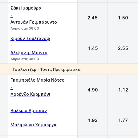
Σάκι Ιμαμούρα
-
2.45
1.50
Αντουάν Γκιμπάουντο
Αύριο στις 08:00
Κιμούν Σουλτάνοφ
-
1.45
2.55
Αλεξάντρ Μπίντα
Αύριο στις 08:00
Τσάλεντζερ - Τόντι, Προκριματικά
1
2
Γκαμπριέλε Μαρία Νότσε
-
4.90
1.12
Λορένζο Καρμπόνι
Βαλέριο Αμποϊάν
-
1.93
1.77
Μαξιμιλινα Χόμπεργκ