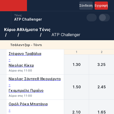
Σύνδεση
Εγγραφή
Τένις
ATP Challenger
Κύριο
Αθλήματα
Τένις
ATP Challenger
Τσάλεντζερ - Τόντι
1
1
2
2
Στέφανο Τραβάλια
-
1.30
3.25
Νίκολας Κίκερ
Αύριο στις 11:00
Νίκολας Σάντσεθ Ιθκουιέρντο
-
1.50
2.45
Γκαμπριέλε Πιραΐνο
Αύριο στις 11:00
Οριόλ Ρόκα Μπατάγια
-
2.10
1.65