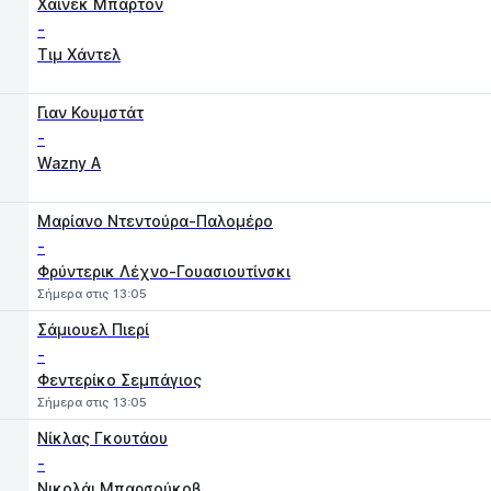
Χάινεκ Μπάρτον
-
Τιμ Χάντελ
Γιαν Κουμστάτ
-
Wazny A
1
2
Μαρίανο Ντεντούρα-Παλομέρο
-
Φρύντερικ Λέχνο-Γουασιουτίνσκι
Σήμερα στις 13:05
Σάμιουελ Πιερί
-
Φεντερίκο Σεμπάγιος
Σήμερα στις 13:05
Νίκλας Γκουτάου
-
Νικολάι Μπαρσούκοβ