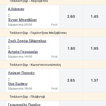
Τσάλεντζερ - Λέξινγκτον
1
2
Α.Ιλάγκαν
-
2.60
1.45
Έντας Μπατβίλας
Σήμερα στις 20:00
Final
Τσάλεντζερ - Γκρόντζισκ Μαζοβίτσκι
1
2
Ζοέλ Ζοσέφ Σβάρτσλερ
-
1.80
1.95
Αντρέα Γκουεριέρι
Σήμερα στις 14:00
Final
Τσάλεντζερ - Κωνσταντινούπολη
1
2
Λούκας Πουγιέν
-
2.85
1.37
Ίλια Σιμάκιν
Σήμερα στις 19:00
Final
Τσάλεντζερ - Πλόβντιβ
1
2
Γκαμπριέλε Πιραΐνο