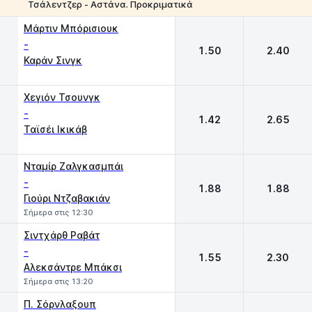
Τσάλεντζερ - Αστάνα. Προκριματικά
1
2
Μάρτιν Μπόρισιουκ
-
1.50
2.40
Καράν Σινγκ
Χεγιόν Τσουνγκ
-
1.42
2.65
Ταϊσέι Ικικάβ
Νταμίρ Ζαλγκασμπάι
-
1.88
1.88
Γιούρι Ντζαβακιάν
Σήμερα στις 12:30
Σιντχάρθ Ραβάτ
-
1.55
2.30
Αλεκσάντρε Μπάκσι
Σήμερα στις 13:20
Π. Σόρνλαξουπ